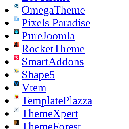
OmegaTheme
Pixels Paradise
PureJoomla
RocketTheme
SmartAddons
Shape5
Vtem
TemplatePlazza
ThemeXpert
ThemeForest