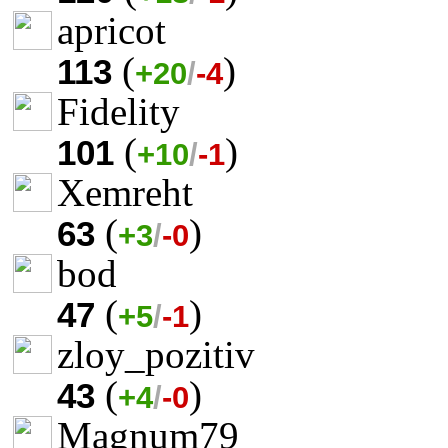
apricot
(
)
113
+20
/
-4
Fidelity
(
)
101
+10
/
-1
Xemreht
(
)
63
+3
/
-0
bod
(
)
47
+5
/
-1
zloy_pozitiv
(
)
43
+4
/
-0
Magnum79