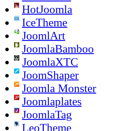
HotJoomla
IceTheme
JoomlArt
JoomlaBamboo
JoomlaXTC
JoomShaper
Joomla Monster
Joomlaplates
JoomlaTag
LeoTheme