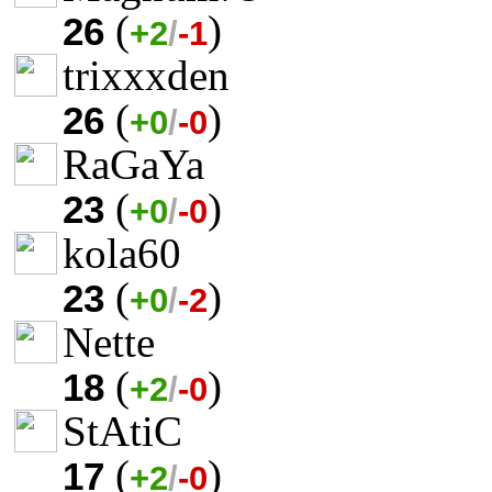
(
)
26
+2
/
-1
trixxxden
(
)
26
+0
/
-0
RaGaYa
(
)
23
+0
/
-0
kola60
(
)
23
+0
/
-2
Nette
(
)
18
+2
/
-0
StAtiC
(
)
17
+2
/
-0