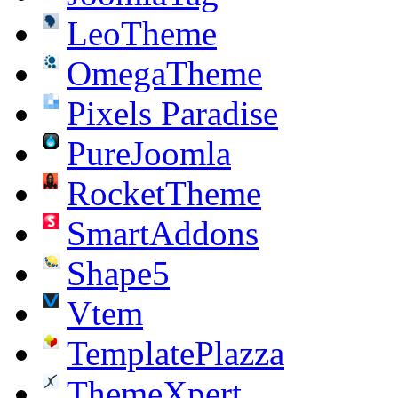
LeoTheme
OmegaTheme
Pixels Paradise
PureJoomla
RocketTheme
SmartAddons
Shape5
Vtem
TemplatePlazza
ThemeXpert