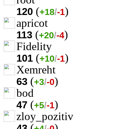
(
)
120
+18
/
-1
apricot
(
)
113
+20
/
-4
Fidelity
(
)
101
+10
/
-1
Xemreht
(
)
63
+3
/
-0
bod
(
)
47
+5
/
-1
zloy_pozitiv
(
)
43
+4
/
-0