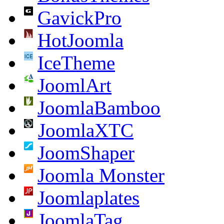
GavickPro
HotJoomla
IceTheme
JoomlArt
JoomlaBamboo
JoomlaXTC
JoomShaper
Joomla Monster
Joomlaplates
JoomlaTag