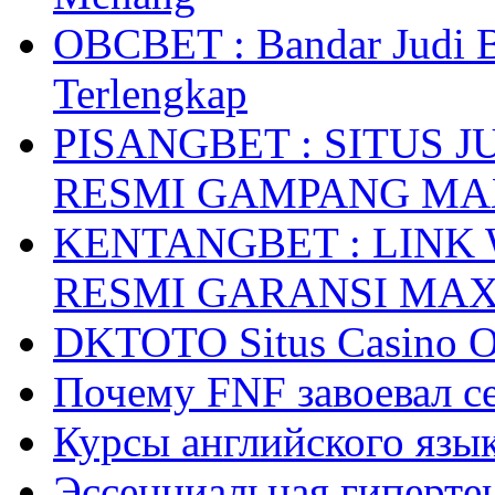
OBCBET : Bandar Judi 
Terlengkap
PISANGBET : SITUS 
RESMI GAMPANG M
KENTANGBET : LINK
RESMI GARANSI MA
DKTOTO Situs Casino O
Почему FNF завоевал с
Курсы английского язык
Эссенциальная гиперте