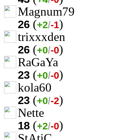
Magnum79
(
)
26
+2
/
-1
trixxxden
(
)
26
+0
/
-0
RaGaYa
(
)
23
+0
/
-0
kola60
(
)
23
+0
/
-2
Nette
(
)
18
+2
/
-0
StAtiC