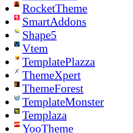
RocketTheme
SmartAddons
Shape5
Vtem
TemplatePlazza
ThemeXpert
ThemeForest
TemplateMonster
Templaza
YooTheme