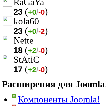
RaGaYa
(
)
23
+0
/
-0
kola60
(
)
23
+0
/
-2
Nette
(
)
18
+2
/
-0
StAtiC
(
)
17
+2
/
-0
Расширения для Joomla
Компоненты Joomla!