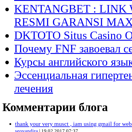
KENTANGBET : LINK
RESMI GARANSI MA
DKTOTO Situs Casino O
Почему FNF завоевал с
Курсы английского язык
Эссенциальная гиперте
лечения
Комментарии блога
thank your very musct , iam using gmail for web
seoyandira
| 19.02.2017 07:37