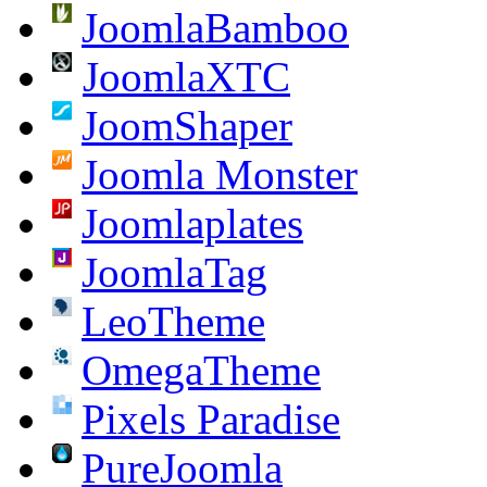
JoomlaBamboo
JoomlaXTC
JoomShaper
Joomla Monster
Joomlaplates
JoomlaTag
LeoTheme
OmegaTheme
Pixels Paradise
PureJoomla