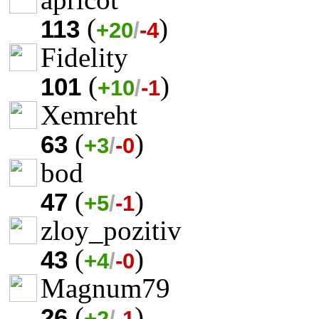
(
)
113
+20
/
-4
Fidelity
(
)
101
+10
/
-1
Xemreht
(
)
63
+3
/
-0
bod
(
)
47
+5
/
-1
zloy_pozitiv
(
)
43
+4
/
-0
Magnum79
(
)
26
+2
/
-1