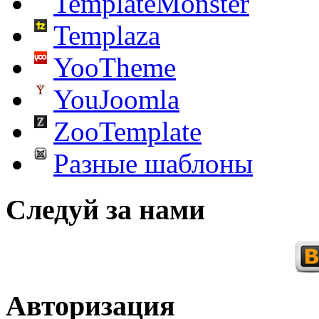
TemplateMonster
Templaza
YooTheme
YouJoomla
ZooTemplate
Разные шаблоны
Следуй за нами
Авторизация