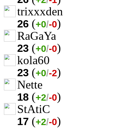
trixxxden
(
)
26
+0
/
-0
RaGaYa
(
)
23
+0
/
-0
kola60
(
)
23
+0
/
-2
Nette
(
)
18
+2
/
-0
StAtiC
(
)
17
+2
/
-0