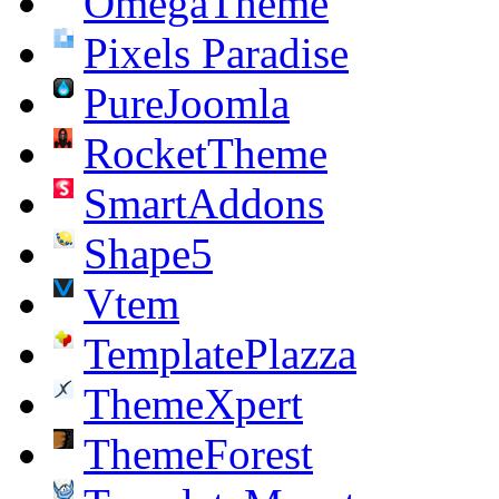
OmegaTheme
Pixels Paradise
PureJoomla
RocketTheme
SmartAddons
Shape5
Vtem
TemplatePlazza
ThemeXpert
ThemeForest