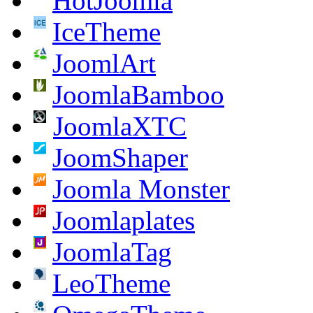
HotJoomla
IceTheme
JoomlArt
JoomlaBamboo
JoomlaXTC
JoomShaper
Joomla Monster
Joomlaplates
JoomlaTag
LeoTheme