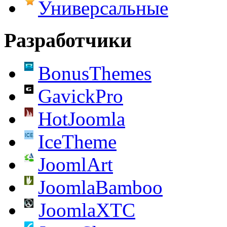
Универсальные
Разработчики
BonusThemes
GavickPro
HotJoomla
IceTheme
JoomlArt
JoomlaBamboo
JoomlaXTC