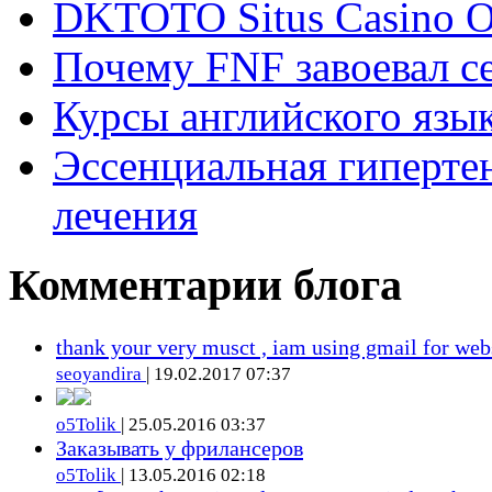
DKTOTO Situs Casino O
Почему FNF завоевал с
Курсы английского язык
Эссенциальная гиперте
лечения
Комментарии блога
thank your very musct , iam using gmail for web
seoyandira
| 19.02.2017 07:37
o5Tolik
| 25.05.2016 03:37
Заказывать у фрилансеров
o5Tolik
| 13.05.2016 02:18