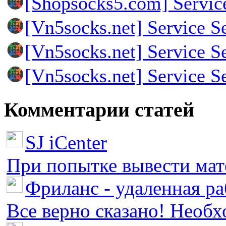
[Shopsocks5.com] Servic
[Vn5socks.net] Service S
[Vn5socks.net] Service S
[Vn5socks.net] Service S
Комментарии статей
SJ iCenter
При попытке вывести мате
Фриланс - удаленная ра
Все верно сказано! Необх