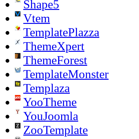
Shape5
Vtem
TemplatePlazza
ThemeXpert
ThemeForest
TemplateMonster
Templaza
YooTheme
YouJoomla
ZooTemplate