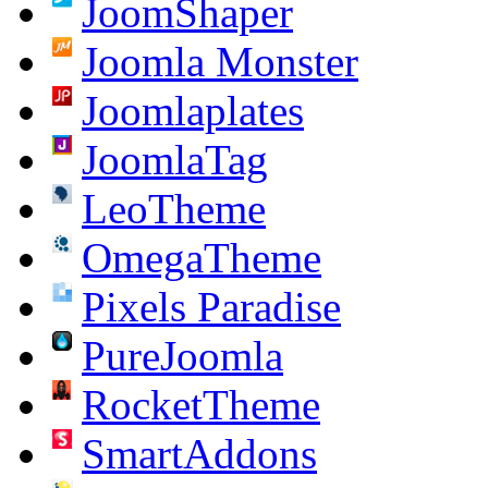
JoomShaper
Joomla Monster
Joomlaplates
JoomlaTag
LeoTheme
OmegaTheme
Pixels Paradise
PureJoomla
RocketTheme
SmartAddons