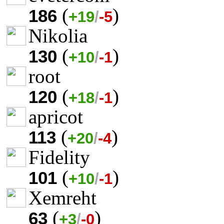
(
)
186
+19
/
-5
Nikolia
(
)
130
+10
/
-1
root
(
)
120
+18
/
-1
apricot
(
)
113
+20
/
-4
Fidelity
(
)
101
+10
/
-1
Xemreht
(
)
63
+3
/
-0