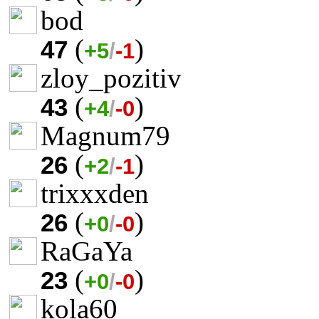
bod
(
)
47
+5
/
-1
zloy_pozitiv
(
)
43
+4
/
-0
Magnum79
(
)
26
+2
/
-1
trixxxden
(
)
26
+0
/
-0
RaGaYa
(
)
23
+0
/
-0
kola60