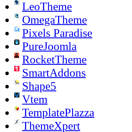
LeoTheme
OmegaTheme
Pixels Paradise
PureJoomla
RocketTheme
SmartAddons
Shape5
Vtem
TemplatePlazza
ThemeXpert