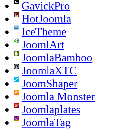
GavickPro
HotJoomla
IceTheme
JoomlArt
JoomlaBamboo
JoomlaXTC
JoomShaper
Joomla Monster
Joomlaplates
JoomlaTag