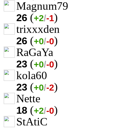
Magnum79
(
)
26
+2
/
-1
trixxxden
(
)
26
+0
/
-0
RaGaYa
(
)
23
+0
/
-0
kola60
(
)
23
+0
/
-2
Nette
(
)
18
+2
/
-0
StAtiC