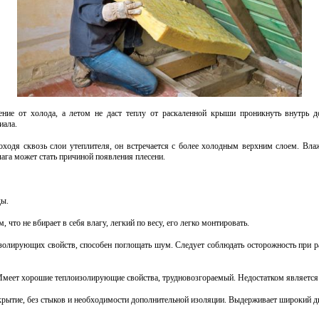
ние от холода, а летом не даст теплу от раскаленной крыши проникнуть внутрь до
иала.
одя сквозь слои утеплителя, он встречается с более холодным верхним слоем. Влажн
ага может стать причиной появления плесени.
ды.
 что не вбирает в себя влагу, легкий по весу, его легко монтировать.
золирующих свойств, способен поглощать шум. Следует соблюдать осторожность при р
Имеет хорошие теплоизолирующие свойства, трудновозгораемый. Недостатком является т
крытие, без стыков и необходимости дополнительной изоляции. Выдерживает широкий д