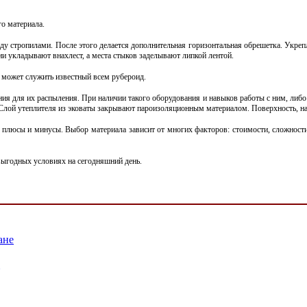
о материала.
ду стропилами. После этого делается дополнительная горизонтальная обрешетка. Укр
ии укладывают внахлест, а места стыков заделывают липкой лентой.
 может служить известный всем рубероид.
ния для их распыления. При наличии такого оборудования и навыков работы с ним, либ
и. Слой утеплителя из эковаты закрывают пароизоляционным материалом. Поверхность, 
 плюсы и минусы. Выбор материала зависит от многих факторов: стоимости, сложност
ыгодных условиях на сегодняшний день.
ане
?