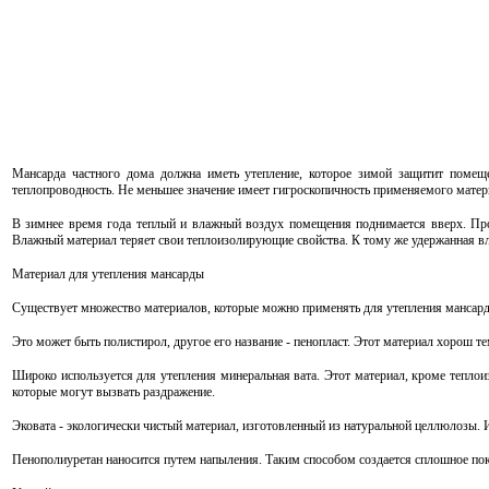
Мансарда частного дома должна иметь утепление, которое зимой защитит помеще
теплопроводность. Не меньшее значение имеет гигроскопичность применяемого матер
В зимнее время года теплый и влажный воздух помещения поднимается вверх. Прох
Влажный материал теряет свои теплоизолирующие свойства. К тому же удержанная вл
Материал для утепления мансарды
Существует множество материалов, которые можно применять для утепления мансар
Это может быть полистирол, другое его название - пенопласт. Этот материал хорош тем,
Широко используется для утепления минеральная вата. Этот материал, кроме теплои
которые могут вызвать раздражение.
Эковата - экологически чистый материал, изготовленный из натуральной целлюлозы. 
Пенополиуретан наносится путем напыления. Таким способом создается сплошное по