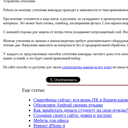
Устройство утепления
Работы по монтажу утепления мансарды проводят в зависимости от типа применяемог
При монтаже утеплителя в виде матов и руллонов, их укладывают в промежутки меж
материала. Это может быть пленка, спанбонд, изоляционная фольга. Слои пароизоляц
С внешней стороны для защиты от потерь тепла укладывают ветрозащитный слой. Им
Монтаж утепления из эковаты и пенополиуретана требует дополнительного оборудова
течение дня. Напыление наносится на поверхность без ее предварительной обработк
У каждого из представленных способов утепления мансарды частного дома есть свои
ваших условий, и это будет самый правильный выбор.
На сайте stroyabs.ru доступно для заказа
cтроительство мансарды под ключ
на самых в
Еще статьи:
Смартфоны сейчас: вся мощь ПК в Вашем карм
Обновляем Android своими руками
Как заработать деньги студенту на свои нужды
Создание своего сайта: домен и хостинг
Мебель для офиса
Ремонт iPhone 4