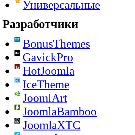
Универсальные
Разработчики
BonusThemes
GavickPro
HotJoomla
IceTheme
JoomlArt
JoomlaBamboo
JoomlaXTC