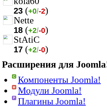
kola60
(
)
23
+0
/
-2
Nette
(
)
18
+2
/
-0
StAtiC
(
)
17
+2
/
-0
Расширения для Joomla
Компоненты Joomla!
Модули Joomla!
Плагины Joomla!