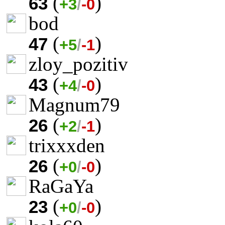
(
)
63
+3
/
-0
bod
(
)
47
+5
/
-1
zloy_pozitiv
(
)
43
+4
/
-0
Magnum79
(
)
26
+2
/
-1
trixxxden
(
)
26
+0
/
-0
RaGaYa
(
)
23
+0
/
-0