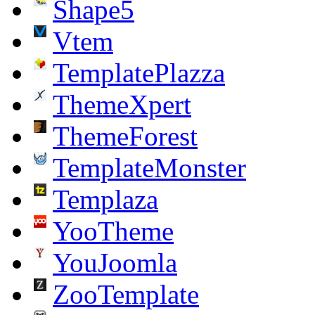
Shape5
Vtem
TemplatePlazza
ThemeXpert
ThemeForest
TemplateMonster
Templaza
YooTheme
YouJoomla
ZooTemplate