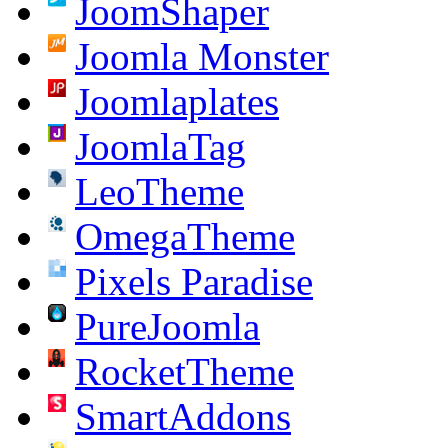
JoomShaper
Joomla Monster
Joomlaplates
JoomlaTag
LeoTheme
OmegaTheme
Pixels Paradise
PureJoomla
RocketTheme
SmartAddons