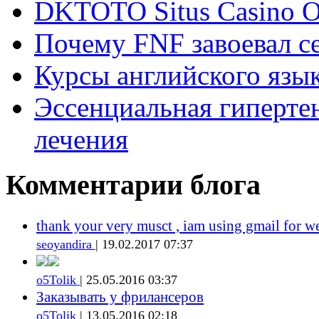
DKTOTO Situs Casino O
Почему FNF завоевал с
Курсы английского язык
Эссенциальная гиперте
лечения
Комментарии блога
thank your very musct , iam using gmail for w
seoyandira
| 19.02.2017 07:37
o5Tolik
| 25.05.2016 03:37
Заказывать у фрилансеров
o5Tolik
| 13.05.2016 02:18