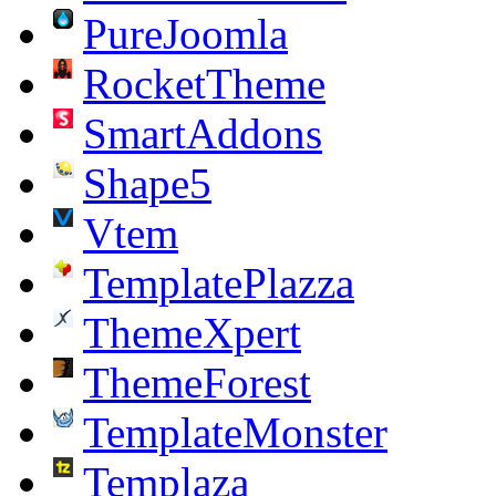
PureJoomla
RocketTheme
SmartAddons
Shape5
Vtem
TemplatePlazza
ThemeXpert
ThemeForest
TemplateMonster
Templaza