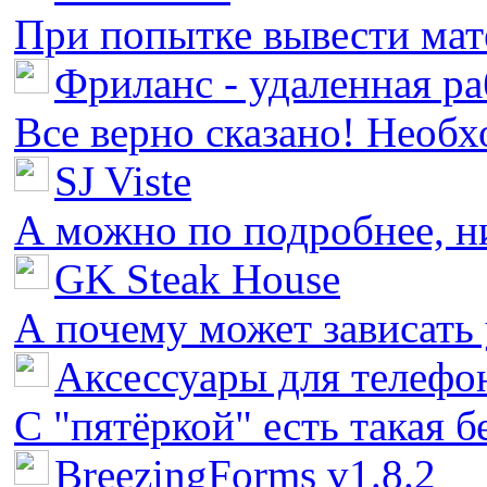
При попытке вывести мате
Фриланс - удаленная ра
Все верно сказано! Необх
SJ Viste
А можно по подробнее, ни 
GK Steak House
А почему может зависать у
Аксессуары для телефон
С "пятёркой" есть такая бед
BreezingForms v1.8.2