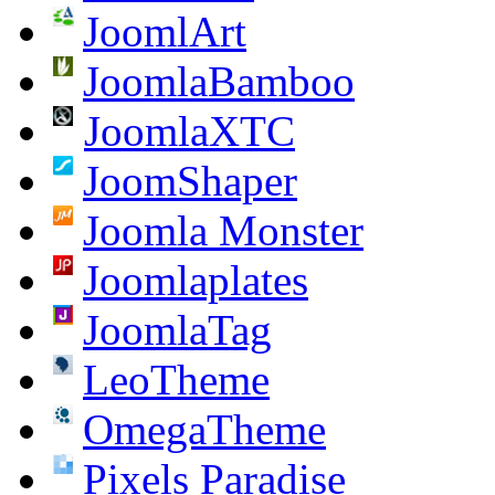
JoomlArt
JoomlaBamboo
JoomlaXTC
JoomShaper
Joomla Monster
Joomlaplates
JoomlaTag
LeoTheme
OmegaTheme
Pixels Paradise