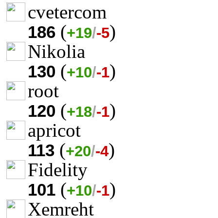
cvetercom
(
)
186
+19
/
-5
Nikolia
(
)
130
+10
/
-1
root
(
)
120
+18
/
-1
apricot
(
)
113
+20
/
-4
Fidelity
(
)
101
+10
/
-1
Xemreht