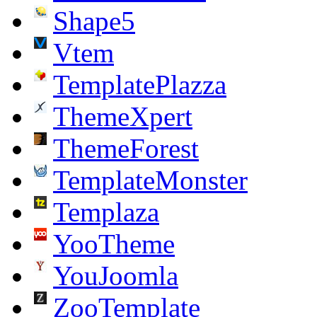
Shape5
Vtem
TemplatePlazza
ThemeXpert
ThemeForest
TemplateMonster
Templaza
YooTheme
YouJoomla
ZooTemplate