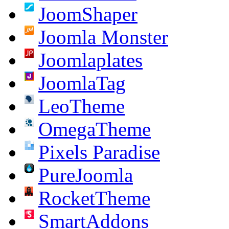
JoomShaper
Joomla Monster
Joomlaplates
JoomlaTag
LeoTheme
OmegaTheme
Pixels Paradise
PureJoomla
RocketTheme
SmartAddons