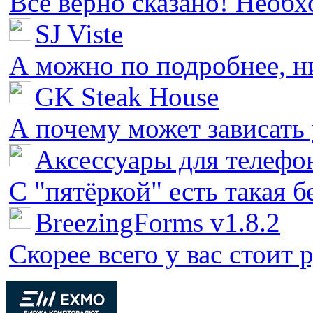
Все верно сказано! Необх
SJ Viste
А можно по подробнее, ни 
GK Steak House
А почему может зависать у
Аксессуары для телефон
С "пятёркой" есть такая бед
BreezingForms v1.8.2
Скорее всего у вас стоит 