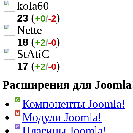
kola60
(
)
23
+0
/
-2
Nette
(
)
18
+2
/
-0
StAtiC
(
)
17
+2
/
-0
Расширения для Joomla
Компоненты Joomla!
Модули Joomla!
Плагины Joomla!