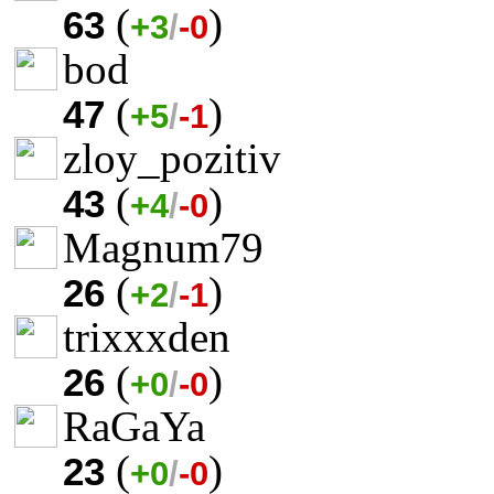
(
)
63
+3
/
-0
bod
(
)
47
+5
/
-1
zloy_pozitiv
(
)
43
+4
/
-0
Magnum79
(
)
26
+2
/
-1
trixxxden
(
)
26
+0
/
-0
RaGaYa
(
)
23
+0
/
-0