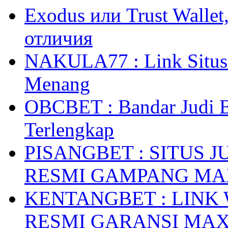
Exodus или Trust Walle
отличия
NAKULA77 : Link Situs 
Menang
OBCBET : Bandar Judi 
Terlengkap
PISANGBET : SITUS 
RESMI GAMPANG M
KENTANGBET : LINK
RESMI GARANSI MA