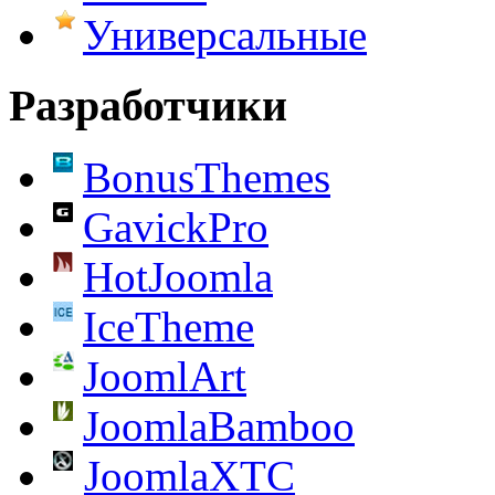
Универсальные
Разработчики
BonusThemes
GavickPro
HotJoomla
IceTheme
JoomlArt
JoomlaBamboo
JoomlaXTC