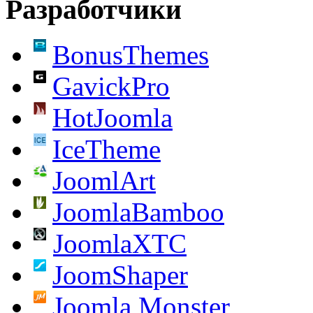
Разработчики
BonusThemes
GavickPro
HotJoomla
IceTheme
JoomlArt
JoomlaBamboo
JoomlaXTC
JoomShaper
Joomla Monster