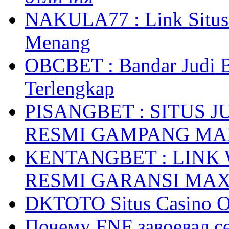
NAKULA77 : Link Situs 
Menang
OBCBET : Bandar Judi 
Terlengkap
PISANGBET : SITUS 
RESMI GAMPANG M
KENTANGBET : LINK
RESMI GARANSI MA
DKTOTO Situs Casino O
Почему FNF завоевал с