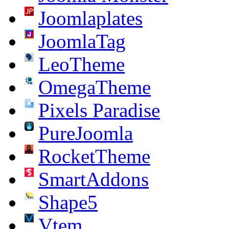
Joomlaplates
JoomlaTag
LeoTheme
OmegaTheme
Pixels Paradise
PureJoomla
RocketTheme
SmartAddons
Shape5
Vtem