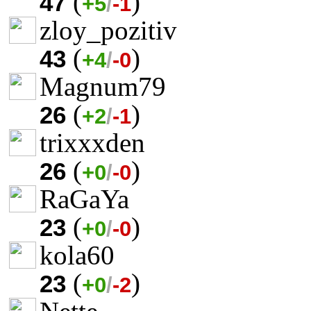
(
)
47
+5
/
-1
zloy_pozitiv
(
)
43
+4
/
-0
Magnum79
(
)
26
+2
/
-1
trixxxden
(
)
26
+0
/
-0
RaGaYa
(
)
23
+0
/
-0
kola60
(
)
23
+0
/
-2