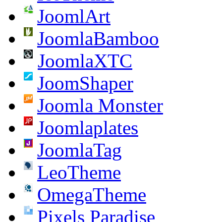
JoomlArt
JoomlaBamboo
JoomlaXTC
JoomShaper
Joomla Monster
Joomlaplates
JoomlaTag
LeoTheme
OmegaTheme
Pixels Paradise