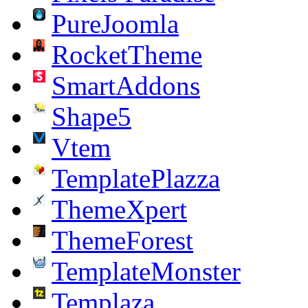
PureJoomla
RocketTheme
SmartAddons
Shape5
Vtem
TemplatePlazza
ThemeXpert
ThemeForest
TemplateMonster
Templaza