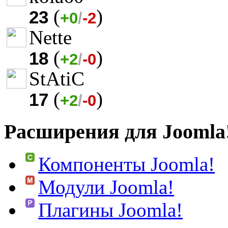
(
)
23
+0
/
-2
Nette
(
)
18
+2
/
-0
StAtiC
(
)
17
+2
/
-0
Расширения для Joomla
Компоненты Joomla!
Модули Joomla!
Плагины Joomla!