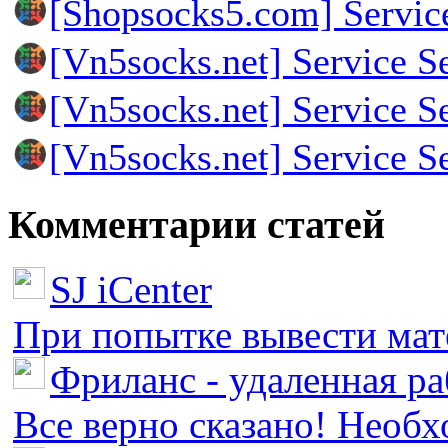
[Shopsocks5.com] Servic
[Vn5socks.net] Service S
[Vn5socks.net] Service S
[Vn5socks.net] Service S
Комментарии статей
SJ iCenter
При попытке вывести мате
Фриланс - удаленная ра
Все верно сказано! Необх