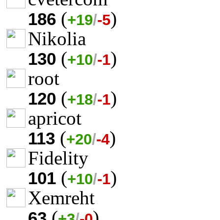
(
)
186
+19
/
-5
Nikolia
(
)
130
+10
/
-1
root
(
)
120
+18
/
-1
apricot
(
)
113
+20
/
-4
Fidelity
(
)
101
+10
/
-1
Xemreht
(
)
63
+3
/
-0