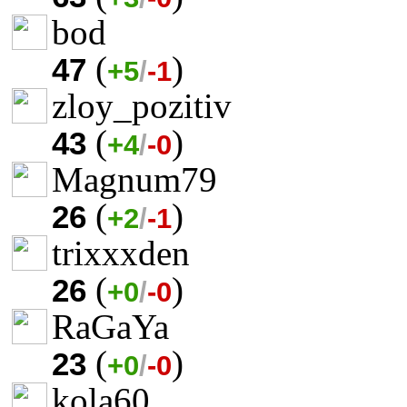
bod
(
)
47
+5
/
-1
zloy_pozitiv
(
)
43
+4
/
-0
Magnum79
(
)
26
+2
/
-1
trixxxden
(
)
26
+0
/
-0
RaGaYa
(
)
23
+0
/
-0
kola60