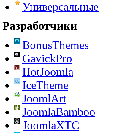
Универсальные
Разработчики
BonusThemes
GavickPro
HotJoomla
IceTheme
JoomlArt
JoomlaBamboo
JoomlaXTC