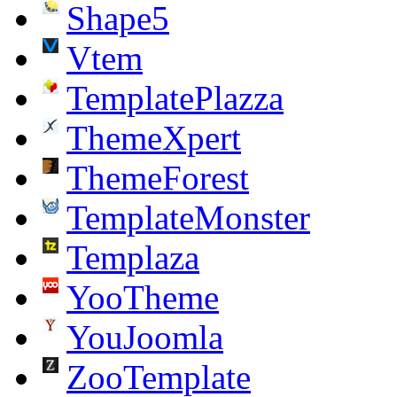
Shape5
Vtem
TemplatePlazza
ThemeXpert
ThemeForest
TemplateMonster
Templaza
YooTheme
YouJoomla
ZooTemplate