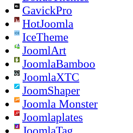
GavickPro
HotJoomla
IceTheme
JoomlArt
JoomlaBamboo
JoomlaXTC
JoomShaper
Joomla Monster
Joomlaplates
JoomlaTag