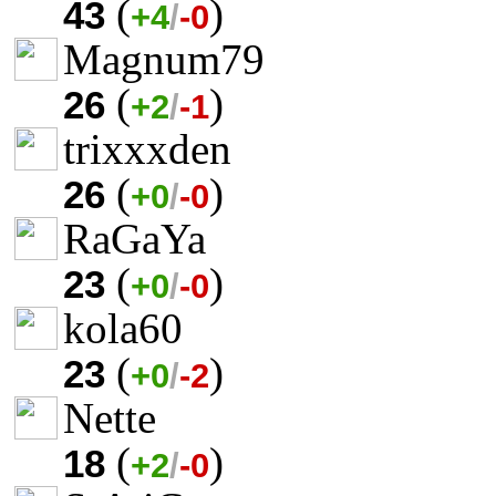
(
)
43
+4
/
-0
Magnum79
(
)
26
+2
/
-1
trixxxden
(
)
26
+0
/
-0
RaGaYa
(
)
23
+0
/
-0
kola60
(
)
23
+0
/
-2
Nette
(
)
18
+2
/
-0