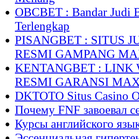
OBCBET : Bandar Judi 
Terlengkap
PISANGBET : SITUS 
RESMI GAMPANG M
KENTANGBET : LINK
RESMI GARANSI MA
DKTOTO Situs Casino O
Почему FNF завоевал с
Курсы английского язык
Эссенциальная гиперте