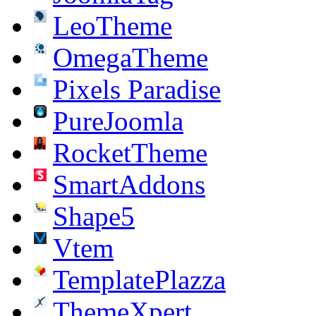
LeoTheme
OmegaTheme
Pixels Paradise
PureJoomla
RocketTheme
SmartAddons
Shape5
Vtem
TemplatePlazza
ThemeXpert