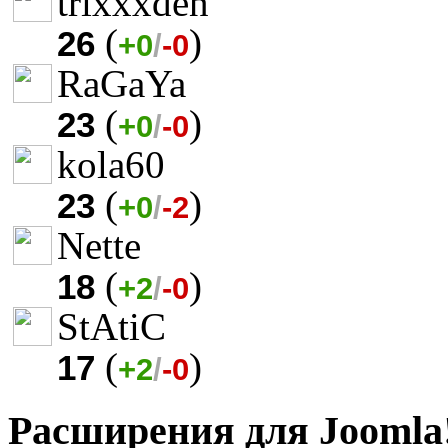
trixxxden
(
)
26
+0
/
-0
RaGaYa
(
)
23
+0
/
-0
kola60
(
)
23
+0
/
-2
Nette
(
)
18
+2
/
-0
StAtiC
(
)
17
+2
/
-0
Расширения для Joomla