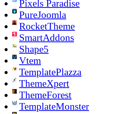
Pixels Paradise
PureJoomla
RocketTheme
SmartAddons
Shape5
Vtem
TemplatePlazza
ThemeXpert
ThemeForest
TemplateMonster