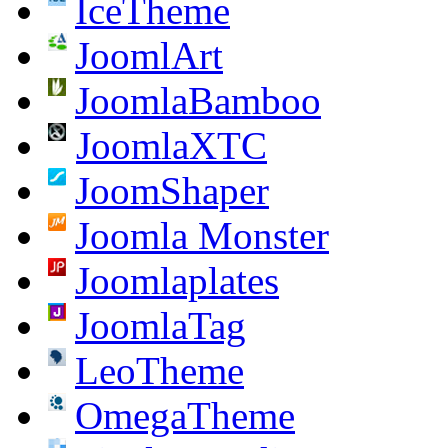
IceTheme
JoomlArt
JoomlaBamboo
JoomlaXTC
JoomShaper
Joomla Monster
Joomlaplates
JoomlaTag
LeoTheme
OmegaTheme