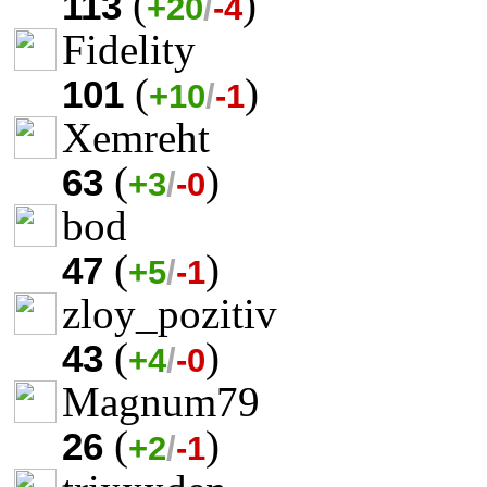
(
)
113
+20
/
-4
Fidelity
(
)
101
+10
/
-1
Xemreht
(
)
63
+3
/
-0
bod
(
)
47
+5
/
-1
zloy_pozitiv
(
)
43
+4
/
-0
Magnum79
(
)
26
+2
/
-1