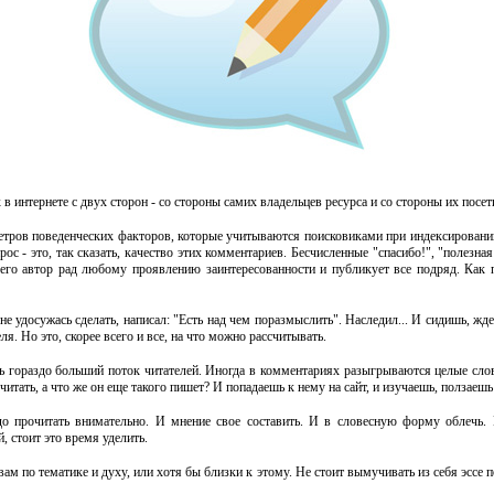
в интернете с двух сторон - со стороны самих владельцев ресурса и со стороны их посет
етров поведенческих факторов, которые учитываются поисковиками при индексировании и
с - это, так сказать, качество этих комментариев. Бесчисленные "спасибо!", "полезная 
 его автор рад любому проявлению заинтересованности и публикует все подряд. Как 
е не удосужась сделать, написал: "Есть над чем поразмыслить". Наследил... И сидишь, 
ля. Но это, скорее всего и все, на что можно рассчитывать.
ь гораздо больший поток читателей. Иногда в комментариях разыгрываются целые слове
итать, а что же он еще такого пишет? И попадаешь к нему на сайт, и изучаешь, ползаешь
о прочитать внимательно. И мнение свое составить. И в словесную форму облечь. 
, стоит это время уделить.
ам по тематике и духу, или хотя бы близки к этому. Не стоит вымучивать из себя эссе 