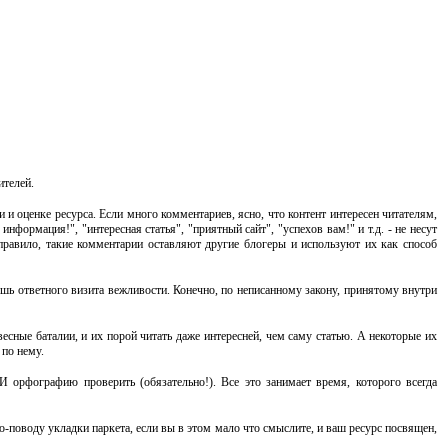
ителей.
 оценке ресурса. Если много комментариев, ясно, что контент интересен читателям,
информация!", "интересная статья", "приятный сайт", "успехов вам!" и т.д. - не несут
правило, такие комментарии оставляют другие блогеры и используют их как способ
ждешь ответного визита вежливости. Конечно, по неписанному закону, принятому внутри
сные баталии, и их порой читать даже интересней, чем саму статью. А некоторые их
 по нему.
И орфографию проверить (обязательно!). Все это занимает время, которого всегда
по-поводу укладки паркета, если вы в этом мало что смыслите, и ваш ресурс посвящен,