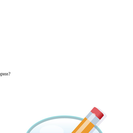
арии?