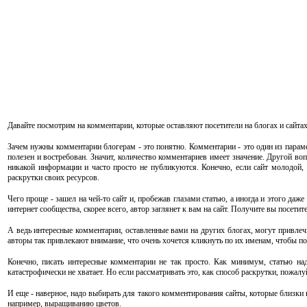
Давайте посмотрим на комментарии, которые оставляют посетители на блогах и сайтах 
Зачем нужны комментарии блогерам - это понятно. Комментарии - это один из парам
полезен и востребован. Значит, количество комментариев имеет значение. Другой вопро
никакой информации и часто просто не публикуются. Конечно, если сайт молодой,
раскрутки своих ресурсов.
Чего проще - зашел на чей-то сайт и, пробежав глазами статью, а иногда и этого даж
интернет сообщества, скорее всего, автор заглянет к вам на сайт. Получите вы посетите
А ведь интересные комментарии, оставленные вами на других блогах, могут привлеч
авторы так привлекают внимание, что очень хочется кликнуть по их именам, чтобы поч
Конечно, писать интересные комментарии не так просто. Как минимум, статью над
катастрофически не хватает. Но если рассматривать это, как способ раскрутки, пожалуй
И еще - наверное, надо выбирать для такого комментирования сайты, которые близки в
например, выращиванию цветов.