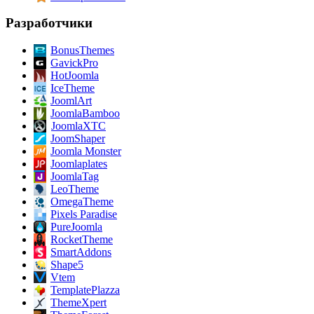
Разработчики
BonusThemes
GavickPro
HotJoomla
IceTheme
JoomlArt
JoomlaBamboo
JoomlaXTC
JoomShaper
Joomla Monster
Joomlaplates
JoomlaTag
LeoTheme
OmegaTheme
Pixels Paradise
PureJoomla
RocketTheme
SmartAddons
Shape5
Vtem
TemplatePlazza
ThemeXpert