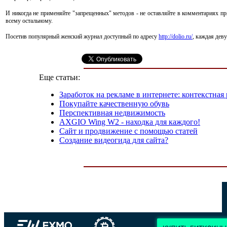
И никогда не применяйте "запрещенных" методов - не оставляйте в комментариях пря
всему остальному.
Посетив популярный женский журнал доступный по адресу
http://dolio.ru/
, каждая дев
Еще статьи:
Заработок на рекламе в интернете: контекстная
Покупайте качественную обувь
Перспективная недвижимость
AXGIO Wing W2 - находка для каждого!
Сайт и продвижение с помощью статей
Создание видеогида для сайта?