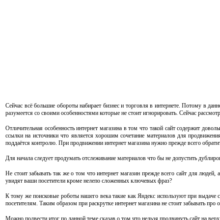
Сейчас всё большие обороты набирает бизнес и торговля в интернете. Потому в данно
разумеется со своими особенностями которые не стоит игнорировать. Сейчас рассмот
Отличительная особенность интернет магазина в том что такой сайт содержит довол
ссылки на источники что является хорошим сочетание материалов для продвижения 
поддаётся контролю. При продвижении интернет магазина нужно прежде всего обратит
Для начала следует продумать отслеживание материалов что бы не допустить дублиров
Не стоит забывать так же о том что интернет магазин прежде всего сайт для людей
увидят ваши посетители кроме нелепо сложенных ключевых фраз?
К тому же поисковые роботы нашего века такие как Яндекс используют при выдаче с
посетителям. Таким образом при раскрутке интернет магазина не стоит забывать про 
Можно подвести итог по данной теме сказав о том что нельзя продвинуть сайт на ве