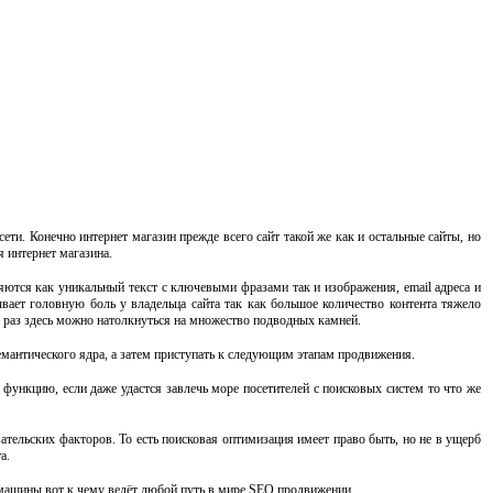
ети. Конечно интернет магазин прежде всего сайт такой же как и остальные сайты, но
 интернет магазина.
яются как уникальный текст с ключевыми фразами так и изображения, email адреса и
вает головную боль у владельца сайта так как большое количество контента тяжело
к раз здесь можно натолкнуться на множество подводных камней.
емантического ядра, а затем приступать к следующим этапам продвижения.
функцию, если даже удастся завлечь море посетителей с поисковых систем то что же
тельских факторов. То есть поисковая оптимизация имеет право быть, но не в ущерб
а.
е машины вот к чему ведёт любой путь в мире SEO продвижении.