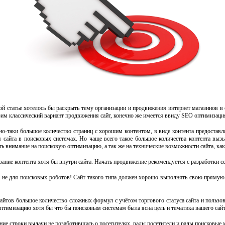
й статье хотелось бы раскрыть тему организации и продвижения интернет магазинов в с
рим классический вариант продвижения сайт, конечно же имеется ввиду SEO оптимизация
ьно-таки большое количество страниц с хорошим контентом, в виде контента предоставл
сайта в поисковых системах. Но чаще всего такое большое количества контента вызы
ь внимание на поисковую оптимизацию, а так же на технические возможности сайта, ка
ание контента хотя бы внутри сайта. Начать продвижение рекомендуется с разработки с
, а не для поисковых роботов! Сайт такого типа должен хорошо выполнять свою прямую 
айтов большое количество сложных формул с учётом торгового статуса сайта и пользова
оптимизацию хотя бы что бы поисковым системам была ясна цель и тематика вашего сайт
рхние строки выдачи не позаботившись о посетителях, рады посетители и рады поисковы