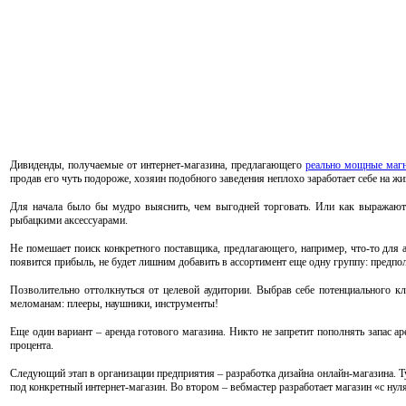
Дивиденды, получаемые от интернет-магазина, предлагающего
реально мощные магн
продав его чуть подороже, хозяин подобного заведения неплохо заработает себе на жи
Для начала было бы мудро выяснить, чем выгодней торговать. Или как выражают
рыбацкими аксессуарами.
Не помешает поиск конкретного поставщика, предлагающего, например, что-то для а
появится прибыль, не будет лишним добавить в ассортимент еще одну группу: предп
Позволительно оттолкнуться от целевой аудитории. Выбрав себе потенциального 
меломанам: плееры, наушники, инструменты!
Еще один вариант – аренда готового магазина. Никто не запретит пополнять запас а
процента.
Следующий этап в организации предприятия – разработка дизайна онлайн-магазина. 
под конкретный интернет-магазин. Во втором – вебмастер разработает магазин «с нул