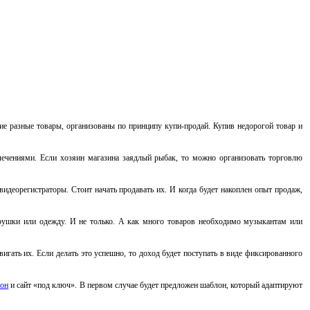
ие разные товары, организованы по принципу купи-продай. Купив недорогой товар и
ечениями. Если хозяин магазина заядлый рыбак, то можно организовать торговлю
идеорегистраторы. Стоит начать продавать их. И когда будет накоплен опыт продаж,
грушки или одежду. И не только. А как много товаров необходимо музыкантам или
игать их. Если делать это успешно, то доход будет поступать в виде фиксированного
он
и сайт «под ключ». В первом случае будет предложен шаблон, который адаптируют