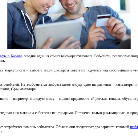
иты в Казани
, сегодня одни из самых высокорейтинговых. Веб-сайты, реализовывающ
знь.
ся маркетологи – выбрать нишу. Эксперты советуют подумать над собственными увл
втомобилей. Не возбраняется выбрать какое-нибудь одно направление – навигаторы и в
оложим, Gps-навигаторы.
клиента – например, молодую маму – можно предложить ей детские товары: обувь, и
рендованного магазина собственными товарами. Останется только рекламировать и продв
Тут потребуется помощь вебмастера. Обычно они предлагают два варианта: готовый
шабл
я».