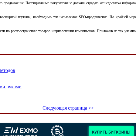
 его продвижение. Потенциальные покупатели не должны страдать от недостатка инфо
семирной паутины, необходимо так называемое SEO-продвижение. По крайней мере,
сети по распространению товаров и привлечении компаньонов. Приложив не так уж мно
методов
ими руками
Следующая страница >>