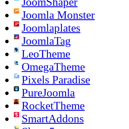
JoomShaper
Joomla Monster
Joomlaplates
JoomlaTag
LeoTheme
OmegaTheme
Pixels Paradise
PureJoomla
RocketTheme
SmartAddons