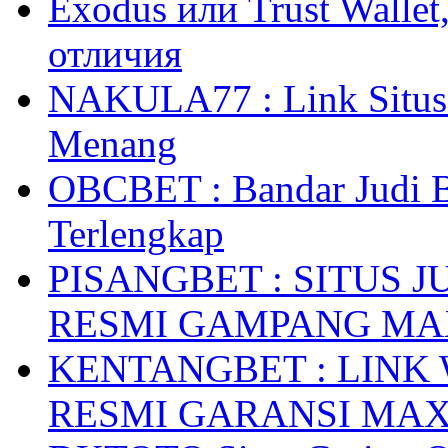
Exodus или Trust Walle
отличия
NAKULA77 : Link Situs 
Menang
OBCBET : Bandar Judi 
Terlengkap
PISANGBET : SITUS 
RESMI GAMPANG M
KENTANGBET : LINK
RESMI GARANSI MA