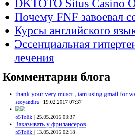
DKTOTO Situs Casino O
Почему FNF завоевал с
Курсы английского язык
Эссенциальная гиперте
лечения
Комментарии блога
thank your very musct , iam using gmail for w
seoyandira
| 19.02.2017 07:37
o5Tolik
| 25.05.2016 03:37
Заказывать у фрилансеров
o5Tolik
| 13.05.2016 02:18