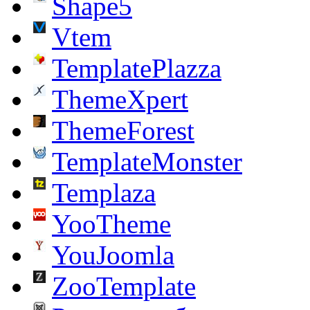
Shape5
Vtem
TemplatePlazza
ThemeXpert
ThemeForest
TemplateMonster
Templaza
YooTheme
YouJoomla
ZooTemplate