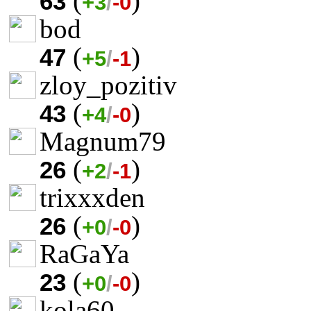
(
)
63
+3
/
-0
bod
(
)
47
+5
/
-1
zloy_pozitiv
(
)
43
+4
/
-0
Magnum79
(
)
26
+2
/
-1
trixxxden
(
)
26
+0
/
-0
RaGaYa
(
)
23
+0
/
-0
kola60