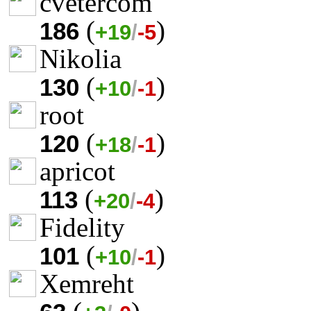
cvetercom
(
)
186
+19
/
-5
Nikolia
(
)
130
+10
/
-1
root
(
)
120
+18
/
-1
apricot
(
)
113
+20
/
-4
Fidelity
(
)
101
+10
/
-1
Xemreht