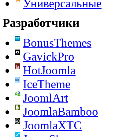
Универсальные
Разработчики
BonusThemes
GavickPro
HotJoomla
IceTheme
JoomlArt
JoomlaBamboo
JoomlaXTC