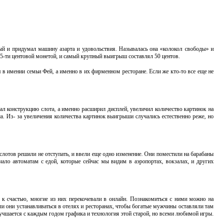
ый и придумал машину азарта и удовольствия. Называлась она «колокол свободы» и
5-ти центовой монетой, и самый крупный выигрыш составлял 50 центов.
я в имении семьи Фей, а именно в их фирменном ресторане. Если же кто-то все еще не
ал конструкцию слота, а именно расширил дисплей, увеличил количество картинок на
а. Из- за увеличения количества картинок выигрыши случались естественно реже, но
ы слотов решили не отступать, и ввели еще одно изменение. Они поместили на барабаны
ало автоматам с едой, которые сейчас мы видим в аэропортах, вокзалах, и других
о к счастью, многие из них перекочевали в онлайн. Познакомиться с ними можно на
тали они устанавливаться в отелях и ресторанах, чтобы богатые мужчины оставляли там
лучшается с каждым годом графика и технология этой старой, но всеми любимой игры.