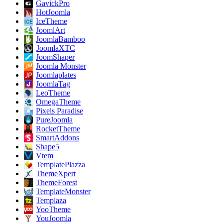
GavickPro
HotJoomla
IceTheme
JoomlArt
JoomlaBamboo
JoomlaXTC
JoomShaper
Joomla Monster
Joomlaplates
JoomlaTag
LeoTheme
OmegaTheme
Pixels Paradise
PureJoomla
RocketTheme
SmartAddons
Shape5
Vtem
TemplatePlazza
ThemeXpert
ThemeForest
TemplateMonster
Templaza
YooTheme
YouJoomla