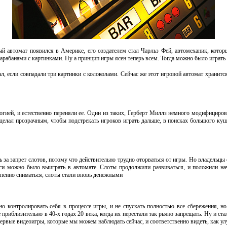
 автомат появился в Америке, его создателем стал Чарльз Фей, автомеханик, котор
абанами с картинками. Ну а принцип игры ясен теперь всем. Тогда можно было играть 
л, если совпадали три картинки с колоколами. Сейчас же этот игровой автомат хранитс
гией, и естественно переняли ее. Один из таких, Герберт Миллз немного модифициров
 сделал прозрачным, чтобы подстрекать игроков играть дальше, в поисках большого куш
ать за запрет слотов, потому что действительно трудно оторваться от игры. Но владельц
ги можно было выиграть в автомате. Слоты продолжили развиваться, и положили нач
епенно сниматься, слоты стали вновь денежными
о контролировать себя в процессе игры, и не спускать полностью все сбережения, н
 приблизительно в 40-х годах 20 века, когда их перестали так рьяно запрещать. Ну и с
 первые видеоигры, которые мы можем наблюдать сейчас, и соответственно видеть, как у