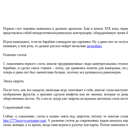
Первые слот машины появились в далеком прошлом. Еще в начале XIX века, первый
представляла собой пятидесятикилограммовую конструкцию, оборудованную тремя бар
Игрок выигрывал, если на барабане совпадали три картинки. Ну а джек-пот он получа
понимает, о чем речь, то дальше рассказ пойдет несколько
подробнее
.
Развитие слотов
С появлением первого слота, многие предприимчивые люди заинтересовались техноло
барабане, и сделал самое главное – лоток, где хранились монеты для выигрыша, он
теперь и джек-пот был значительно больше, поэтому все развивалось равномерно.
Эпоха запрета.
После того, как все увидели, насколько игра затягивает в себя, многие стали выступ
изображение фруктов, а призами сделали конфеты или же жвачки, которые за день
общественных местах. Ну а после, когда уже запреты на игровые автоматы стали пост
Современный этап.
Сейчас, к сожалению, слоты и казино опять под запретом, потому то многим сложн
http://777igrovye-avtomaty.com
. А развитие слотов до современных видов началось еще
своих женщин, в то время, когда сами играли в рулетку или карты. Потом появились