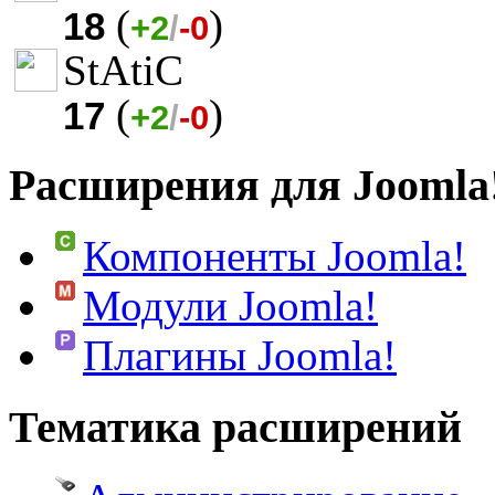
(
)
18
+2
/
-0
StAtiC
(
)
17
+2
/
-0
Расширения для Joomla
Компоненты Joomla!
Модули Joomla!
Плагины Joomla!
Тематика расширений