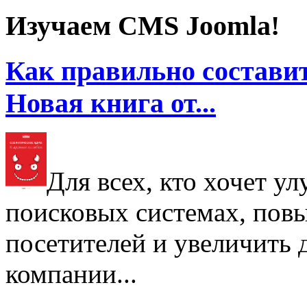
Изучаем CMS Joomla!
Как правильно составит
Новая книга от...
Для всех, кто хочет у
поисковых системах, пов
посетителей и увеличить д
компании...