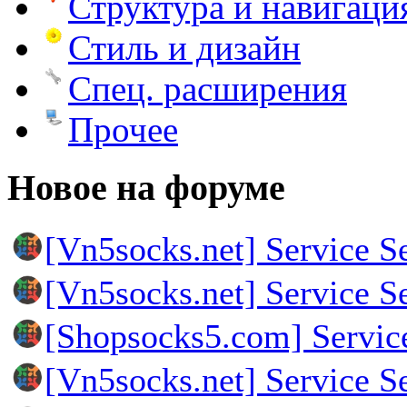
Структура и навигаци
Стиль и дизайн
Спец. расширения
Прочее
Новое на форуме
[Vn5socks.net] Service S
[Vn5socks.net] Service S
[Shopsocks5.com] Servic
[Vn5socks.net] Service S