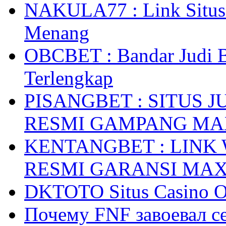
NAKULA77 : Link Situs 
Menang
OBCBET : Bandar Judi 
Terlengkap
PISANGBET : SITUS 
RESMI GAMPANG M
KENTANGBET : LINK
RESMI GARANSI MA
DKTOTO Situs Casino O
Почему FNF завоевал с