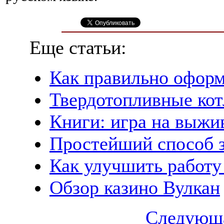
Еще статьи:
Как правильно оформ
Твердотопливные ко
Книги: игра на выжи
Простейший способ з
Как улучшить работу
Обзор казино Вулкан
Следующа