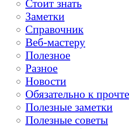
Стоит знать
Заметки
Справочник
Веб-мастеру
Полезное
Разное
Новости
Обязательно к прочт
Полезные заметки
Полезные советы