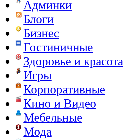
Админки
Блоги
Бизнес
Гостиничные
Здоровье и красота
Игры
Корпоративные
Кино и Видео
Мебельные
Мода