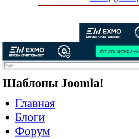
Шаблоны Joomla!
Главная
Блоги
Форум