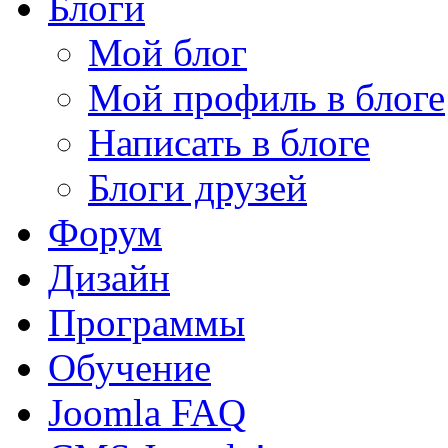
Блоги
Мой блог
Мой профиль в блоге
Написать в блоге
Блоги друзей
Форум
Дизайн
Программы
Обучение
Joomla FAQ