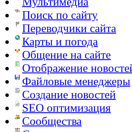
Мультимедиа
Поиск по сайту
Переводчики сайта
Карты и погода
Общение на сайте
Отображение новосте
Файловые менеджеры
Создание новостей
SEO оптимизация
Сообщества