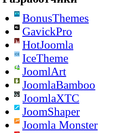
BonusThemes
GavickPro
HotJoomla
IceTheme
JoomlArt
JoomlaBamboo
JoomlaXTC
JoomShaper
Joomla Monster