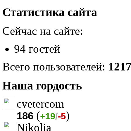
Статистика сайта
Сейчас на сайте:
94 гостей
Всего пользователей:
121
Наша гордость
cvetercom
(
)
186
+19
/
-5
Nikolia