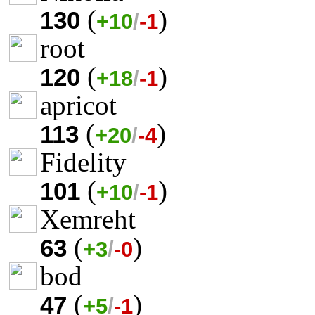
(
)
130
+10
/
-1
root
(
)
120
+18
/
-1
apricot
(
)
113
+20
/
-4
Fidelity
(
)
101
+10
/
-1
Xemreht
(
)
63
+3
/
-0
bod
(
)
47
+5
/
-1