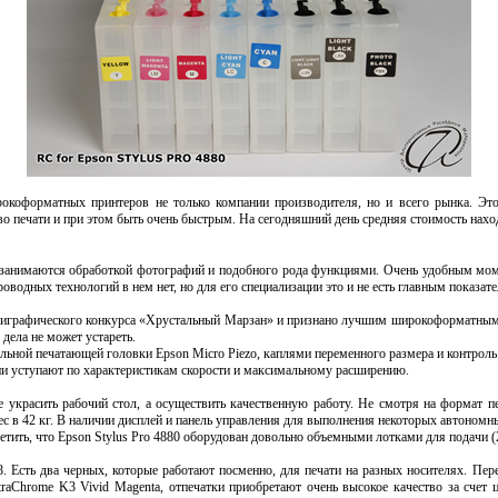
коформатных принтеров не только компании производителя, но и всего рынка. Это
о печати и при этом быть очень быстрым. На сегодняшний день средняя стоимость наход
нимаются обработкой фотографий и подобного рода функциями. Очень удобным моменто
роводных технологий в нем нет, но для его специализации это и не есть главным показа
полиграфического конкурса «Хрустальный Марзан» и признано лучшим широкоформатным ус
дела не может устареть.
льной печатающей головки Epson Micro Piezo, каплями переменного размера и контроль 
ни уступают по характеристикам скорости и максимальному расширению.
е украсить рабочий стол, а осуществить качественную работу. Не смотря на формат 
ес в 42 кг. В наличии дисплей и панель управления для выполнения некоторых автономн
етить, что Epson Stylus Pro 4880 оборудован довольно объемными лотками для подачи (2
8. Есть два черных, которые работают посменно, для печати на разных носителях. П
raChrome K3 Vivid Magenta, отпечатки приобретают очень высокое качество за счет 