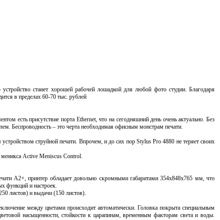
 устройство станет хорошей рабочей лошадкой для любой фото студии. Благодаря
ится в пределах 60-70 тыс. рублей
м есть присутствие порта Ethernet, что на сегодняшний день очень актуально. Без
телем. Беспроводность – это черта необходимая офисным монстрам печати.
тройством струйной печати. Впрочем, и до сих пор Stylus Pro 4880 не теряет своих
меникса Active Meniscus Control.
печати А2+, принтер обладает довольно скромными габаритами 354x848x765 мм, что
ых функций и настроек.
50 листов) и выдачи (150 листов).
ереключение между цветами происходит автоматически. Головка покрыта специальным
цветовой насыщенности, стойкости к царапинам, временным факторам света и воды.