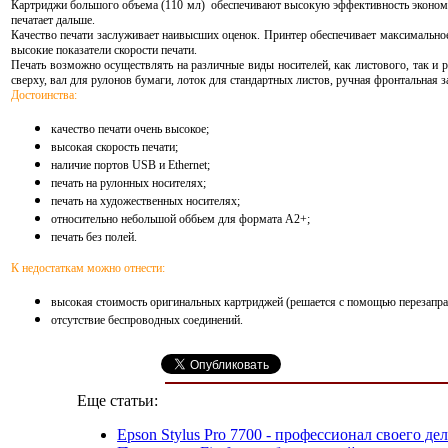
Картриджи большого объема (110 мл) обеспечивают высокую эффективность экономии
печатает дальше.
Качество печати заслуживает наивысших оценок. Принтер обеспечивает максимальное
высокие показатели скорости печати.
Печать возможно осуществлять на различные виды носителей, как листового, так и
сверху, вал для рулонов бумаги, лоток для стандартных листов, ручная фронтальная 
Достоинства:
качество печати очень высокое;
высокая скорость печати;
наличие портов USB и Ethernet;
печать на рулонных носителях;
печать на художественных носителях;
относительно небольшой оббьем для формата А2+;
печать без полей.
К недостаткам можно отнести:
высокая стоимость оригинальных картриджей (
решается с помощью перезапр
отсутствие беспроводных соединений.
Еще статьи:
Epson Stylus Pro 7700 - профессионал своего де