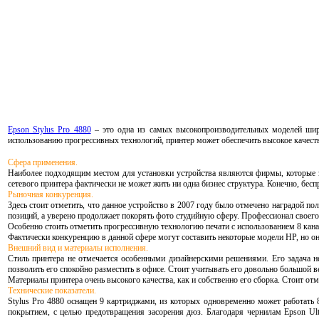
Epson Stylus Pro 4880
– это одна из самых высокопроизводительных моделей широ
использованию прогрессивных технологий, принтер может обеспечить высокое качеств
Сфера применения.
Наиболее подходящим местом для установки устройства являются фирмы, которые за
сетевого принтера фактически не может жить ни одна бизнес структура. Конечно, бесп
Рыночная конкуренция.
Здесь стоит отметить, что данное устройство в 2007 году было отмечено наградой 
позиций, а уверено продолжает покорять фото студийную сферу. Профессионал своего 
Особенно стоить отметить прогрессивную технологию печати с использованием 8 кана
Фактически конкуренцию в данной сфере могут составить некоторые модели HP, но о
Внешний вид и материалы исполнения.
Стиль принтера не отмечается особенными дизайнерскими решениями. Его задача н
позволить его спокойно разместить в офисе. Стоит учитывать его довольно большой в
Материалы принтера очень высокого качества, как и собственно его сборка. Стоит отм
Технические показатели.
Stylus Pro 4880 оснащен 9 картриджами, из которых одновременно может работать 
покрытием, с целью предотвращения засорения дюз. Благодаря чернилам Epson Ult