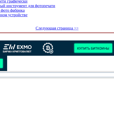
сети графически
ьный инструмент для фотопечати
я фото фабрика
дном устройстве
Следующая страница >>