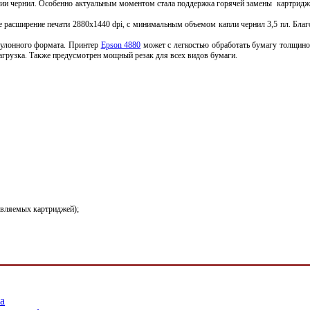
 чернил. Особенно актуальным моментом стала поддержка горячей замены картриджей. 
 расширение печати 2880x1440 dpi, с минимальным объемом капли чернил 3,5 пл. Бла
 рулонного формата. Принтер
Epson 4880
может с легкостью обработать бумагу толщиной
загрузка. Также предусмотрен мощный резак для всех видов бумаги.
авляемых картриджей
);
ла