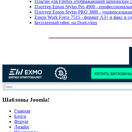
Плагин для Firefox отображающий шпионские 
Плоттер Epson Stylus Pro 4900 - профессионал
Плоттер Epson Stylus PRO 3880 - универсальна
Epson Work Force 7515 - формат А3+ и факс в о
Бесплатный офис на Dont-virus
Шаблоны Joomla!
Главная
Блоги
Форум
Дизайн