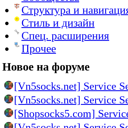
Структура и навигаци
Стиль и дизайн
Спец. расширения
Прочее
Новое на форуме
[Vn5socks.net] Service S
[Vn5socks.net] Service S
[Shopsocks5.com] Servic
[Vn5socks.net] Service S