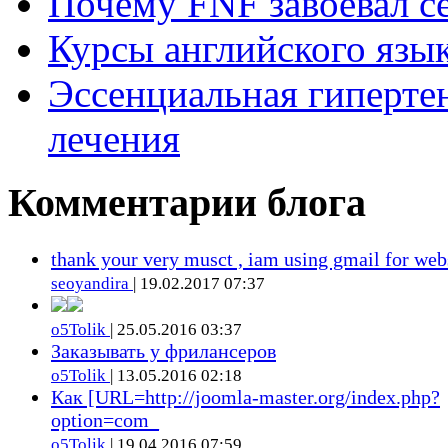
Почему FNF завоевал с
Курсы английского язык
Эссенциальная гиперте
лечения
Комментарии блога
thank your very musct , iam using gmail for web
seoyandira
| 19.02.2017 07:37
o5Tolik
| 25.05.2016 03:37
Заказывать у фрилансеров
o5Tolik
| 13.05.2016 02:18
Как [URL=http://joomla-master.org/index.php?
option=com_
o5Tolik
| 19.04.2016 07:59