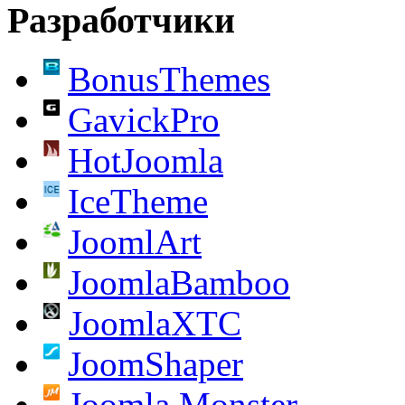
Разработчики
BonusThemes
GavickPro
HotJoomla
IceTheme
JoomlArt
JoomlaBamboo
JoomlaXTC
JoomShaper
Joomla Monster