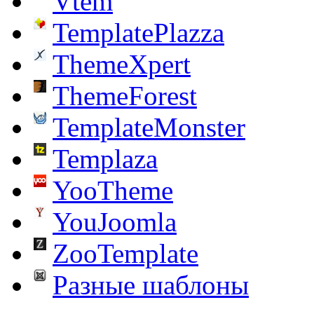
Vtem
TemplatePlazza
ThemeXpert
ThemeForest
TemplateMonster
Templaza
YooTheme
YouJoomla
ZooTemplate
Разные шаблоны