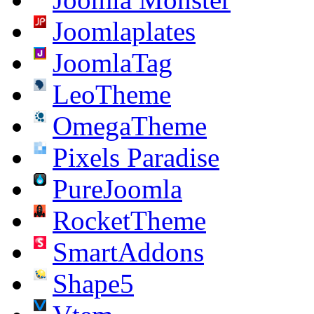
Joomlaplates
JoomlaTag
LeoTheme
OmegaTheme
Pixels Paradise
PureJoomla
RocketTheme
SmartAddons
Shape5