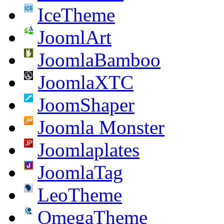
IceTheme
JoomlArt
JoomlaBamboo
JoomlaXTC
JoomShaper
Joomla Monster
Joomlaplates
JoomlaTag
LeoTheme
OmegaTheme