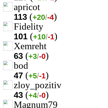
apricot
(
)
113
+20
/
-4
Fidelity
(
)
101
+10
/
-1
Xemreht
(
)
63
+3
/
-0
bod
(
)
47
+5
/
-1
zloy_pozitiv
(
)
43
+4
/
-0
Magnum79