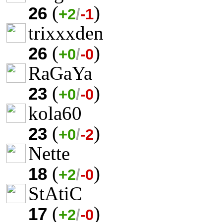
(
)
26
+2
/
-1
trixxxden
(
)
26
+0
/
-0
RaGaYa
(
)
23
+0
/
-0
kola60
(
)
23
+0
/
-2
Nette
(
)
18
+2
/
-0
StAtiC
(
)
17
+2
/
-0