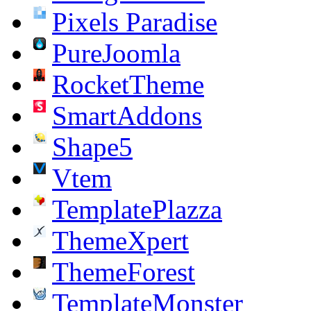
Pixels Paradise
PureJoomla
RocketTheme
SmartAddons
Shape5
Vtem
TemplatePlazza
ThemeXpert
ThemeForest
TemplateMonster