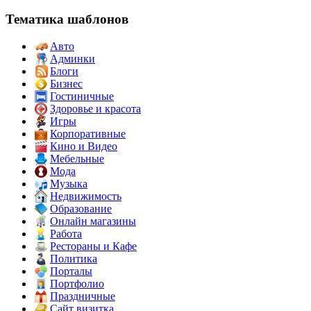
Тематика шаблонов
Авто
Админки
Блоги
Бизнес
Гостиничные
Здоровье и красота
Игры
Корпоративные
Кино и Видео
Мебельные
Мода
Музыка
Недвижимость
Образование
Онлайн магазины
Работа
Рестораны и Кафе
Политика
Порталы
Портфолио
Праздничные
Сайт визитка