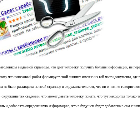
заголовком выданной страницы, что дает человеку получить больше информации, не пере
тому что поисковый робот формирует свой сниппет именно из той части документа, где 
ы не были раскиданы по этой странице и окружены текстом, что ни о чем не говорит по
кружение тех сведений, что может давать человеку понять, что тут находится только то,
вать и добавлять определенную информацию, что в будущем будет добавлена в сам снипп