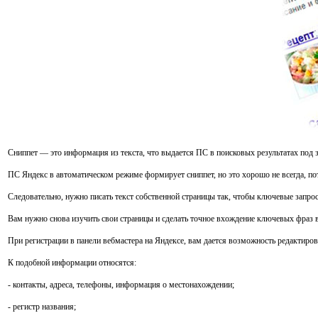
Сниппет — это информация из текста, что выдается ПС в поисковых результатах под 
ПС Яндекс в автоматическом режиме формирует сниппет, но это хорошо не всегда, по
Следовательно, нужно писать текст собственной страницы так, чтобы ключевые запрос
Вам нужно снова изучить свои страницы и сделать точное вхождение ключевых фраз в о
При регистрации в панели вебмастера на Яндексе, вам дается возможность редактиро
К подобной информации относятся:
- контакты, адреса, телефоны, информация о местонахождении;
- регистр названия;