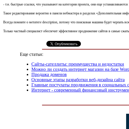
- т.н. быстрые ссылки, что указывают на категории проекта, они еще устанавливаются 
Такое редактирование вероятно в панели вебмастера в разделах «Дополнительная инфо
Всегда помните о метатеге description, потому что поисковая машина будет черпать в
Только частный специалист обеспечит эффективное продвижение сайтов в самые сжатые 
Еще статьи:
Сайты-сателлиты: преимущества и недостатки
Можно ли создать интернет магазин на базе Word
Продажа доменов
Основные этапы разработки веб-дизайна сайта
Главные постулаты продвижения в социальных с
Интернет - современный финансовый инструме