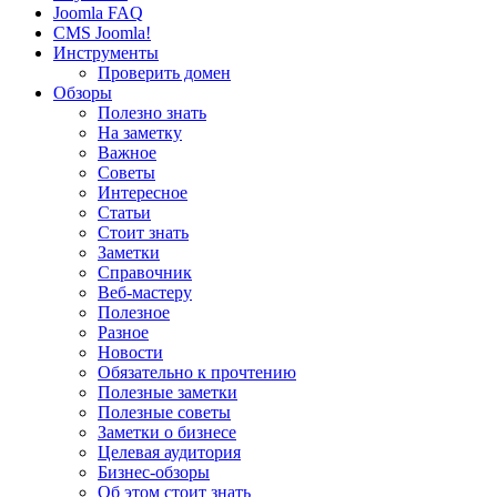
Joomla FAQ
CMS Joomla!
Инструменты
Проверить домен
Обзоры
Полезно знать
На заметку
Важное
Советы
Интересное
Статьи
Стоит знать
Заметки
Справочник
Веб-мастеру
Полезное
Разное
Новости
Обязательно к прочтению
Полезные заметки
Полезные советы
Заметки о бизнесе
Целевая аудитория
Бизнес-обзоры
Об этом стоит знать