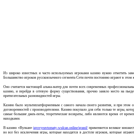
Из широко известных и часто используемых игроками казино нужно отметить зам
Большинство игроков русскоязычного сегмента Сети почти постоянно играют в этом 
Оно считается настоящей альма-матер для почти всех современных профессиональных
казино, и перейдя в сетевую форму существования, прочно заняло место на пьед
притягательных разновидностей игры.
Казино было мультиплатформенным с самого начала своего развития, и при этом о
договоренностей с производителями. Казино покупало для себя только те игры, ко
самые большие джек-поты, теоретические возвраты, либо являются время от врем
находками.
В казино «Вулкан»
igrovyeavtomaty-wulcan.online/grand/
применяется великое множеств
во все без исключения игры, которые находятся в доступе игроков, которые играют