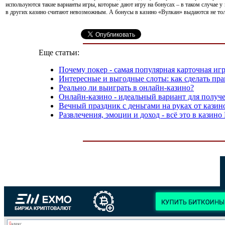
используются такие варианты игры, которые дают игру на бонусах – в таком случае 
в других казино считают невозможным. А бонусы в казино «Вулкан» выдаются не толь
Еще статьи:
Почему покер - самая популярная карточная иг
Интересные и выгодные слоты: как сделать пр
Реально ли выиграть в онлайн-казино?
Онлайн-казино - идеальный вариант для получ
Вечный праздник с деньгами на руках от казин
Развлечения, эмоции и доход - всё это в казино