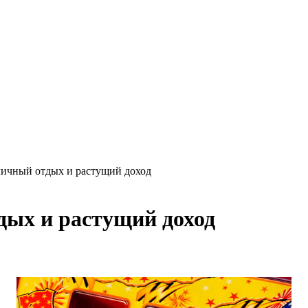
личный отдых и растущий доход
дых и растущий доход