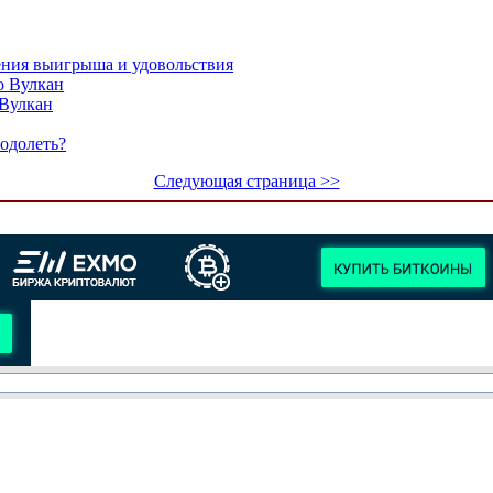
ения выигрыша и удовольствия
о Вулкан
 Вулкан
 одолеть?
Следующая страница >>