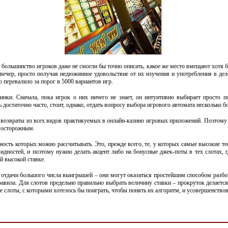
то большинство игроков даже не смогли бы точно описать, какое же место вмещают хотя
 вечер, просто получая недюжинное удовольствие от их изучения и употребления в дел
 перевалило за порог в 5000 вариантов игр.
ки. Сначала, пока игрок о них ничего не знает, он интуитивно выбирает просто по
 достаточно часто, стоит, однако, отдать вопросу выбора игрового автомата несколько б
возвраты из всех видов практикуемых в онлайн-казино игровых приложений. Поэтому пр
и осторожным.
ность которых можно рассчитывать. Это, прежде всего, те, у которых самые высокие те
идностей, и поэтому нужно делать акцент либо на бонусные джек-поты в тех слотах, 
й высокой ставке.
у отдачи большого числа выигрышей – они могут оказаться простейшим способом разбог
авила. Для слотов предельно правильно выбрать величину ставки – прокруток делаетс
те слоты, с которыми хотелось бы поиграть, чтобы понять их алгоритм, и усовершенствов