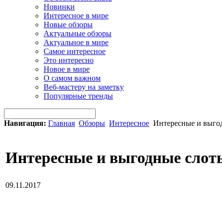
Новинки
Интересное в мире
Новые обзоры
Актуальные обзоры
Актуальное в мире
Самое интересное
Это интересно
Новое в мире
О самом важном
Веб-мастеру на заметку
Популярные тренды
Навигация:
Главная
Обзоры
Интересное
Интересные и выгод
Интересные и выгодные слот
09.11.2017