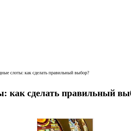
ные слоты: как сделать правильный выбор?
ы: как сделать правильный вы