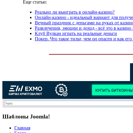
Еще статьи:
Реально ли выиграть в онлайн-казино?
Онлайн-казино - идеальный вариант для получ
Вечный праздник с деньгами на руках от казин
Развлечения, эмоции и доход - всё это в казино
Клуб Вулкан играть на реальные деньги
Покер. Что такое тильт, чем он опасен и как его
Шаблоны Joomla!
Главная