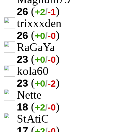
(
)
26
+2
/
-1
trixxxden
(
)
26
+0
/
-0
RaGaYa
(
)
23
+0
/
-0
kola60
(
)
23
+0
/
-2
Nette
(
)
18
+2
/
-0
StAtiC
(
)
17
+2
/
-0