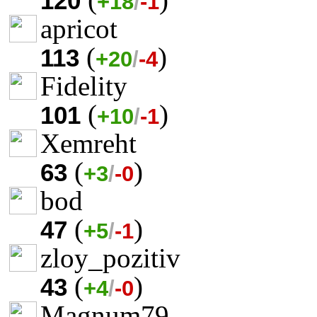
120
+18
/
-1
apricot
(
)
113
+20
/
-4
Fidelity
(
)
101
+10
/
-1
Xemreht
(
)
63
+3
/
-0
bod
(
)
47
+5
/
-1
zloy_pozitiv
(
)
43
+4
/
-0
Magnum79