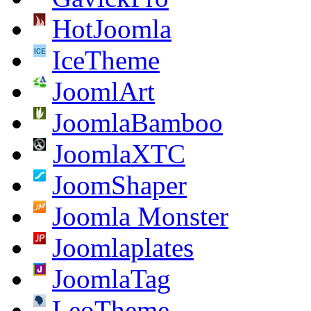
HotJoomla
IceTheme
JoomlArt
JoomlaBamboo
JoomlaXTC
JoomShaper
Joomla Monster
Joomlaplates
JoomlaTag
LeoTheme