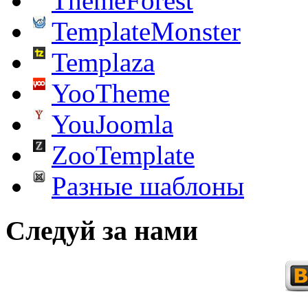
ThemeForest
TemplateMonster
Templaza
YooTheme
YouJoomla
ZooTemplate
Разные шаблоны
Следуй за нами