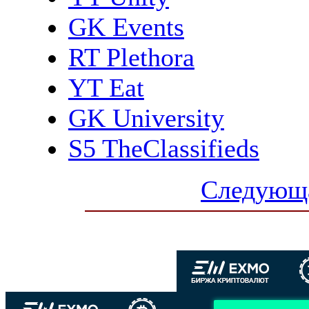
GK Events
RT Plethora
YT Eat
GK University
S5 TheClassifieds
Следующа