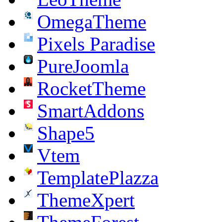
OmegaTheme
Pixels Paradise
PureJoomla
RocketTheme
SmartAddons
Shape5
Vtem
TemplatePlazza
ThemeXpert