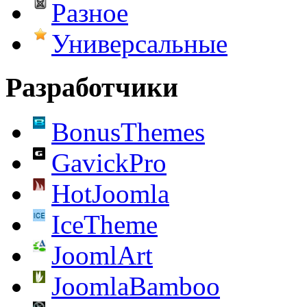
Разное
Универсальные
Разработчики
BonusThemes
GavickPro
HotJoomla
IceTheme
JoomlArt
JoomlaBamboo