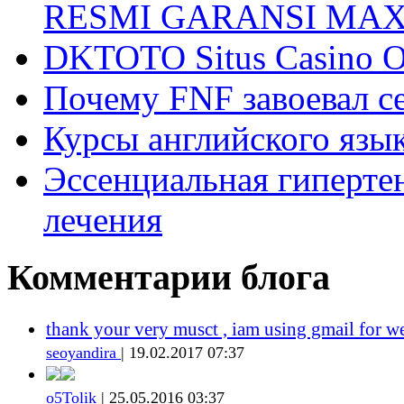
RESMI GARANSI MA
DKTOTO Situs Casino O
Почему FNF завоевал с
Курсы английского язык
Эссенциальная гиперте
лечения
Комментарии блога
thank your very musct , iam using gmail for w
seoyandira
| 19.02.2017 07:37
o5Tolik
| 25.05.2016 03:37