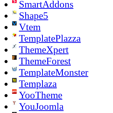
SmartAddons
Shape5
Vtem
TemplatePlazza
ThemeXpert
ThemeForest
TemplateMonster
Templaza
YooTheme
YouJoomla