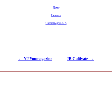
Демо
Скачать
Скачать для J2.5
←
→
YJ Youmagazine
JB Cultivate