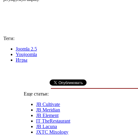
Теги:
Joomla 2.5
Youjoomla
Игры
Еще статьи:
JB Cultivate
JB Meridian
JB Element
IT TheRestaurant
JB Lacuna
JXTC Mixology