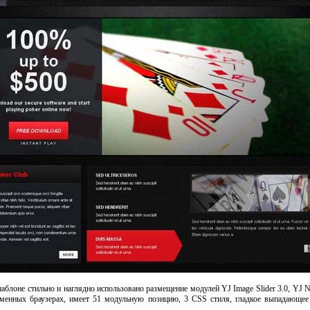
шаблоне стильно и наглядно использовано размещение модулей YJ Image Slider 3.0, YJ N
енных браузерах, имеет 51 модульную позицию, 3 CSS стиля, гладкое выпадающее 