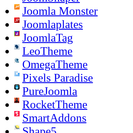
Joomla Monster
Joomlaplates
JoomlaTag
LeoTheme
OmegaTheme
Pixels Paradise
PureJoomla
RocketTheme
SmartAddons
Shape5