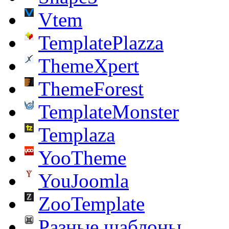
Vtem
TemplatePlazza
ThemeXpert
ThemeForest
TemplateMonster
Templaza
YooTheme
YouJoomla
ZooTemplate
Разные шаблоны