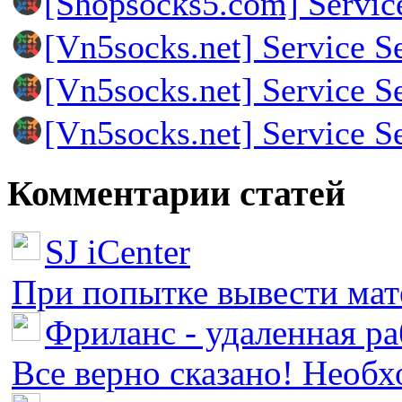
[Shopsocks5.com] Servic
[Vn5socks.net] Service S
[Vn5socks.net] Service S
[Vn5socks.net] Service S
Комментарии статей
SJ iCenter
При попытке вывести мате
Фриланс - удаленная ра
Все верно сказано! Необх