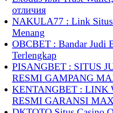
отличия
NAKULA77 : Link Situs 
Menang
OBCBET : Bandar Judi 
Terlengkap
PISANGBET : SITUS 
RESMI GAMPANG M
KENTANGBET : LINK
RESMI GARANSI MA
DKTOTO Situs Casino O