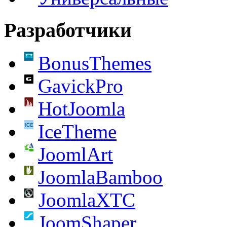
Разработчики
BonusThemes
GavickPro
HotJoomla
IceTheme
JoomlArt
JoomlaBamboo
JoomlaXTC
JoomShaper