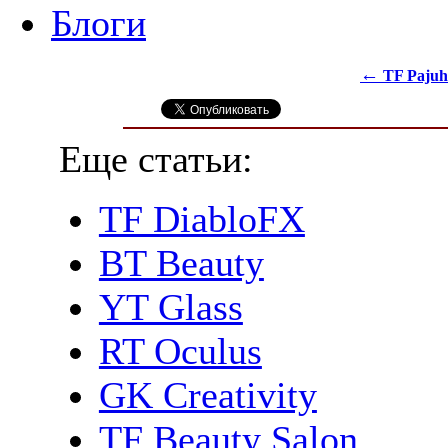
Блоги
←
TF Pajuh
Еще статьи:
TF DiabloFX
BT Beauty
YT Glass
RT Oculus
GK Creativity
TF Beauty Salon