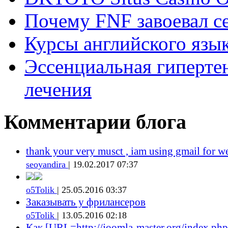
Почему FNF завоевал с
Курсы английского язык
Эссенциальная гиперте
лечения
Комментарии блога
thank your very musct , iam using gmail for w
seoyandira
| 19.02.2017 07:37
o5Tolik
| 25.05.2016 03:37
Заказывать у фрилансеров
o5Tolik
| 13.05.2016 02:18
Как [URL=http://joomla-master.org/index.php