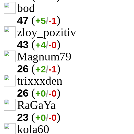
bod
(
)
47
+5
/
-1
zloy_pozitiv
(
)
43
+4
/
-0
Magnum79
(
)
26
+2
/
-1
trixxxden
(
)
26
+0
/
-0
RaGaYa
(
)
23
+0
/
-0
kola60