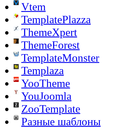
Vtem
TemplatePlazza
ThemeXpert
ThemeForest
TemplateMonster
Templaza
YooTheme
YouJoomla
ZooTemplate
Разные шаблоны