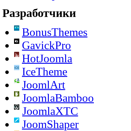
Разработчики
BonusThemes
GavickPro
HotJoomla
IceTheme
JoomlArt
JoomlaBamboo
JoomlaXTC
JoomShaper