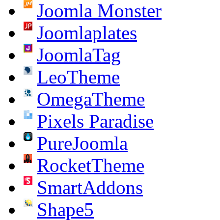
Joomla Monster
Joomlaplates
JoomlaTag
LeoTheme
OmegaTheme
Pixels Paradise
PureJoomla
RocketTheme
SmartAddons
Shape5