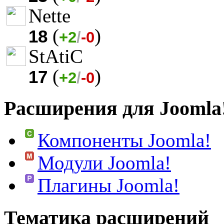
Nette
(
)
18
+2
/
-0
StAtiC
(
)
17
+2
/
-0
Расширения для Joomla
Компоненты Joomla!
Модули Joomla!
Плагины Joomla!
Тематика расширений