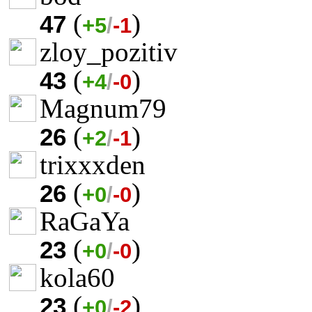
(
)
47
+5
/
-1
zloy_pozitiv
(
)
43
+4
/
-0
Magnum79
(
)
26
+2
/
-1
trixxxden
(
)
26
+0
/
-0
RaGaYa
(
)
23
+0
/
-0
kola60
(
)
23
+0
/
-2