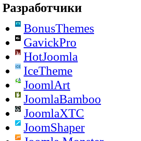
Разработчики
BonusThemes
GavickPro
HotJoomla
IceTheme
JoomlArt
JoomlaBamboo
JoomlaXTC
JoomShaper