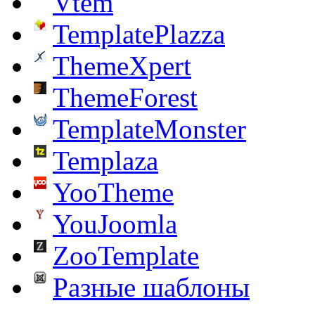
Vtem
TemplatePlazza
ThemeXpert
ThemeForest
TemplateMonster
Templaza
YooTheme
YouJoomla
ZooTemplate
Разные шаблоны