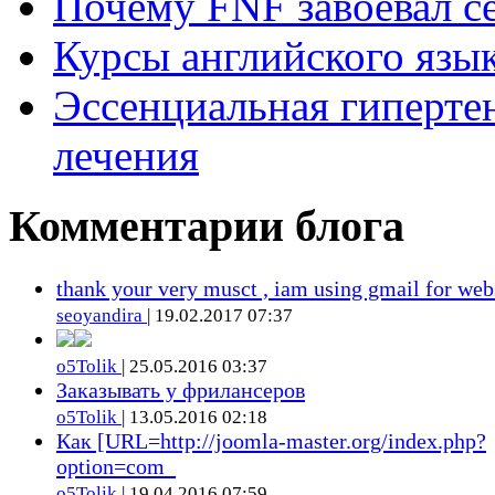
Почему FNF завоевал с
Курсы английского язык
Эссенциальная гиперте
лечения
Комментарии блога
thank your very musct , iam using gmail for web
seoyandira
| 19.02.2017 07:37
o5Tolik
| 25.05.2016 03:37
Заказывать у фрилансеров
o5Tolik
| 13.05.2016 02:18
Как [URL=http://joomla-master.org/index.php?
option=com_
o5Tolik
| 19.04.2016 07:59