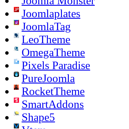
Joomla Monster
Joomlaplates
JoomlaTag
LeoTheme
OmegaTheme
Pixels Paradise
PureJoomla
RocketTheme
SmartAddons
Shape5