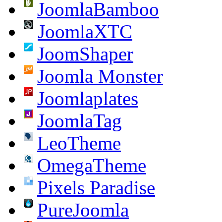
JoomlaBamboo
JoomlaXTC
JoomShaper
Joomla Monster
Joomlaplates
JoomlaTag
LeoTheme
OmegaTheme
Pixels Paradise
PureJoomla