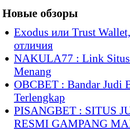
Новые обзоры
Exodus или Trust Walle
отличия
NAKULA77 : Link Situs 
Menang
OBCBET : Bandar Judi 
Terlengkap
PISANGBET : SITUS 
RESMI GAMPANG M