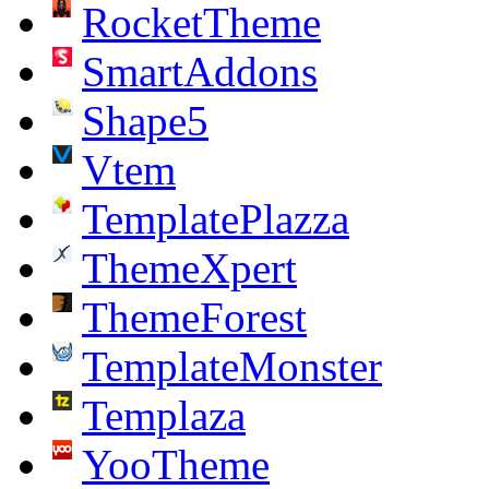
RocketTheme
SmartAddons
Shape5
Vtem
TemplatePlazza
ThemeXpert
ThemeForest
TemplateMonster
Templaza
YooTheme