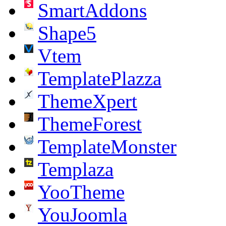
SmartAddons
Shape5
Vtem
TemplatePlazza
ThemeXpert
ThemeForest
TemplateMonster
Templaza
YooTheme
YouJoomla