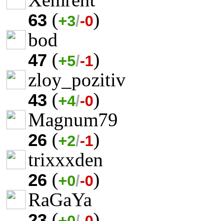
(
)
63
+3
/
-0
bod
(
)
47
+5
/
-1
zloy_pozitiv
(
)
43
+4
/
-0
Magnum79
(
)
26
+2
/
-1
trixxxden
(
)
26
+0
/
-0
RaGaYa
(
)
23
+0
/
-0