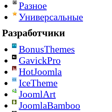
Разное
Универсальные
Разработчики
BonusThemes
GavickPro
HotJoomla
IceTheme
JoomlArt
JoomlaBamboo