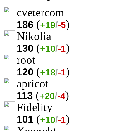
cvetercom
(
)
186
+19
/
-5
Nikolia
(
)
130
+10
/
-1
root
(
)
120
+18
/
-1
apricot
(
)
113
+20
/
-4
Fidelity
(
)
101
+10
/
-1
Xemreht