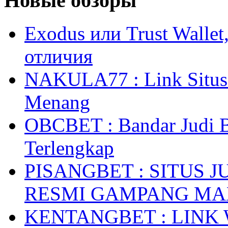
Новые обзоры
Exodus или Trust Walle
отличия
NAKULA77 : Link Situs 
Menang
OBCBET : Bandar Judi 
Terlengkap
PISANGBET : SITUS 
RESMI GAMPANG M
KENTANGBET : LINK