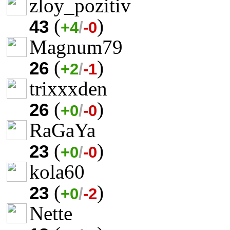
zloy_pozitiv
(
)
43
+4
/
-0
Magnum79
(
)
26
+2
/
-1
trixxxden
(
)
26
+0
/
-0
RaGaYa
(
)
23
+0
/
-0
kola60
(
)
23
+0
/
-2
Nette