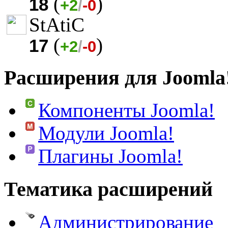
(
)
18
+2
/
-0
StAtiC
(
)
17
+2
/
-0
Расширения для Joomla
Компоненты Joomla!
Модули Joomla!
Плагины Joomla!
Тематика расширений
Администрирование