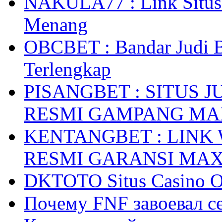
NAKULA77 : Link Situs 
Menang
OBCBET : Bandar Judi 
Terlengkap
PISANGBET : SITUS 
RESMI GAMPANG M
KENTANGBET : LINK
RESMI GARANSI MA
DKTOTO Situs Casino O
Почему FNF завоевал с