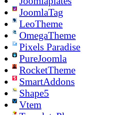
Joomlaplates
JoomlaTag
LeoTheme
OmegaTheme
Pixels Paradise
PureJoomla
RocketTheme
SmartAddons
Shape5
Vtem