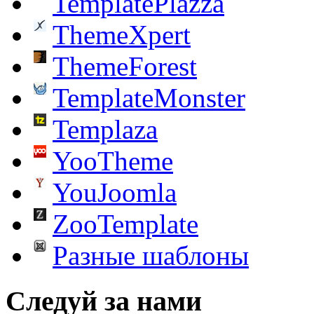
TemplatePlazza
ThemeXpert
ThemeForest
TemplateMonster
Templaza
YooTheme
YouJoomla
ZooTemplate
Разные шаблоны
Следуй за нами