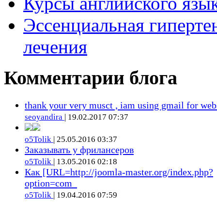
Курсы английского язык
Эссенциальная гиперте
лечения
Комментарии блога
thank your very musct , iam using gmail for web
seoyandira
| 19.02.2017 07:37
o5Tolik
| 25.05.2016 03:37
Заказывать у фрилансеров
o5Tolik
| 13.05.2016 02:18
Как [URL=http://joomla-master.org/index.php?
option=com_
o5Tolik
| 19.04.2016 07:59