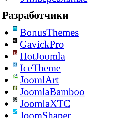
Разработчики
BonusThemes
GavickPro
HotJoomla
IceTheme
JoomlArt
JoomlaBamboo
JoomlaXTC
JoomShaper