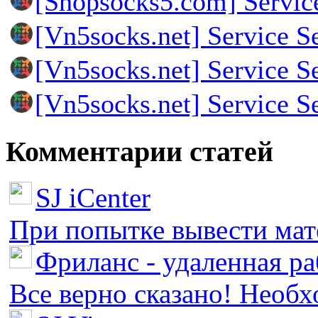
[Shopsocks5.com] Servic
[Vn5socks.net] Service S
[Vn5socks.net] Service S
[Vn5socks.net] Service S
Комментарии статей
SJ iCenter
При попытке вывести мате
Фриланс - удаленная ра
Все верно сказано! Необх