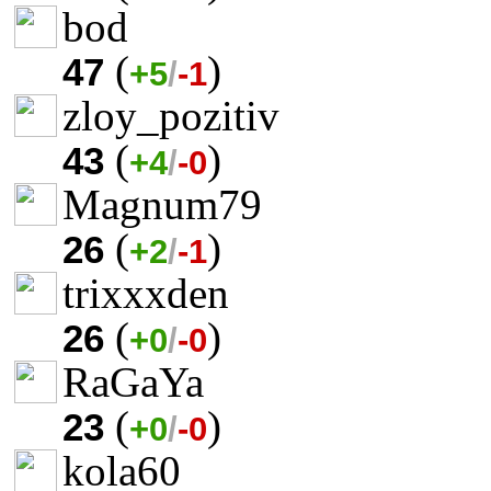
bod
(
)
47
+5
/
-1
zloy_pozitiv
(
)
43
+4
/
-0
Magnum79
(
)
26
+2
/
-1
trixxxden
(
)
26
+0
/
-0
RaGaYa
(
)
23
+0
/
-0
kola60