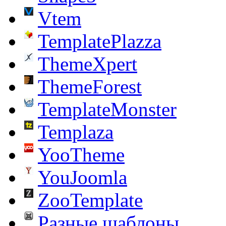
Vtem
TemplatePlazza
ThemeXpert
ThemeForest
TemplateMonster
Templaza
YooTheme
YouJoomla
ZooTemplate
Разные шаблоны