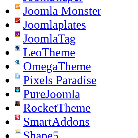
Joomla Monster
Joomlaplates
JoomlaTag
LeoTheme
OmegaTheme
Pixels Paradise
PureJoomla
RocketTheme
SmartAddons
Shape5