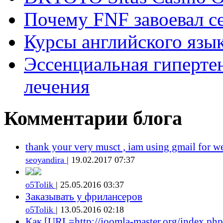
Почему FNF завоевал с
Курсы английского язык
Эссенциальная гиперте
лечения
Комментарии блога
thank your very musct , iam using gmail for w
seoyandira
| 19.02.2017 07:37
o5Tolik
| 25.05.2016 03:37
Заказывать у фрилансеров
o5Tolik
| 13.05.2016 02:18
Как [URL=http://joomla-master.org/index.php