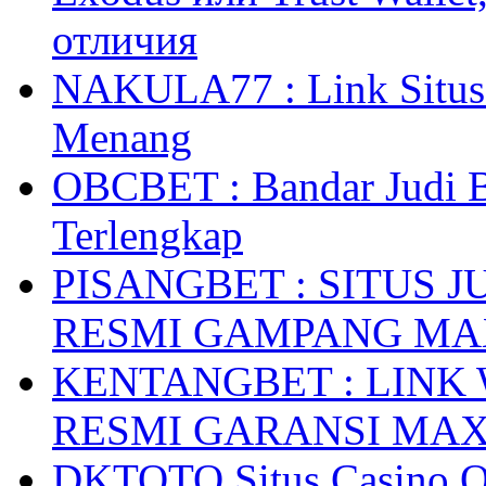
отличия
NAKULA77 : Link Situs 
Menang
OBCBET : Bandar Judi 
Terlengkap
PISANGBET : SITUS 
RESMI GAMPANG M
KENTANGBET : LINK
RESMI GARANSI MA
DKTOTO Situs Casino O