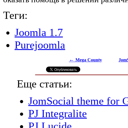
Теги:
Joomla 1.7
Purejoomla
←
Mega County
JomS
Еще статьи:
JomSocial theme for 
PJ Integralite
PJ Lucide