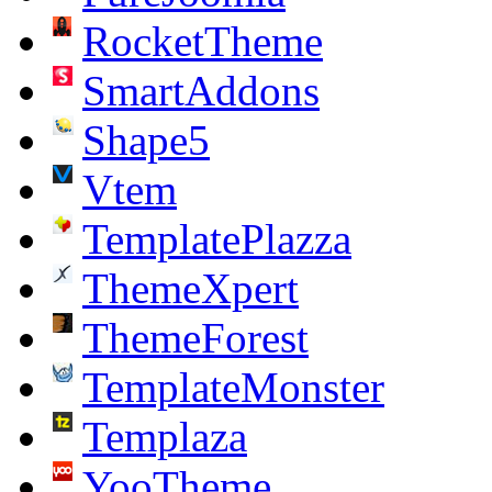
RocketTheme
SmartAddons
Shape5
Vtem
TemplatePlazza
ThemeXpert
ThemeForest
TemplateMonster
Templaza
YooTheme