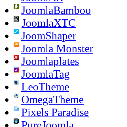
JoomlaBamboo
JoomlaXTC
JoomShaper
Joomla Monster
Joomlaplates
JoomlaTag
LeoTheme
OmegaTheme
Pixels Paradise
PureJoomla