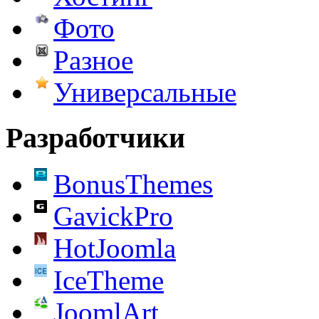
Фото
Разное
Универсальные
Разработчики
BonusThemes
GavickPro
HotJoomla
IceTheme
JoomlArt