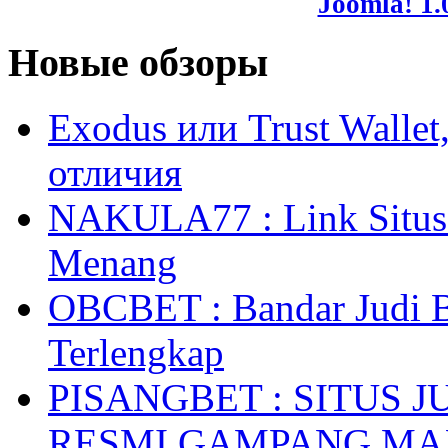
Joomla! 1.
Новые обзоры
Exodus или Trust Walle
отличия
NAKULA77 : Link Situs 
Menang
OBCBET : Bandar Judi 
Terlengkap
PISANGBET : SITUS 
RESMI GAMPANG M