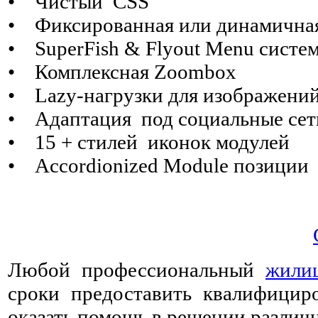
• Чистый CSS
• Фиксированная или динамичная
• SuperFish & Flyout Menu систе
• Комплексная Zoombox
• Lazy-нагрузки для изображени
• Адаптация под социальные сет
• 15 + стилей иконок модулей
• Аccordionized Module позиции
Любой профессиональный
жили
сроки предоставить квалифици
оказать помощь в решении разли