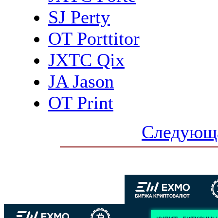
SJ Perty
OT Porttitor
JXTC Qix
JA Jason
OT Print
Следующа