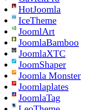
HotJoomla
IceTheme
JoomlArt
JoomlaBamboo
JoomlaXTC
JoomShaper
Joomla Monster
Joomlaplates
JoomlaTag
LeoTheme