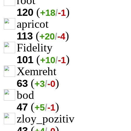
root
(
)
120
+18
/
-1
apricot
(
)
113
+20
/
-4
Fidelity
(
)
101
+10
/
-1
Xemreht
(
)
63
+3
/
-0
bod
(
)
47
+5
/
-1
zloy_pozitiv
(
)
43