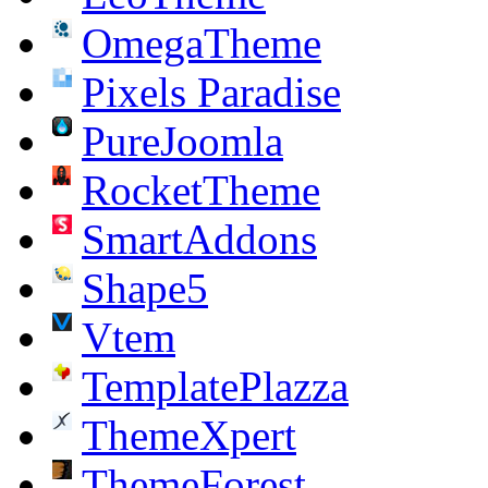
OmegaTheme
Pixels Paradise
PureJoomla
RocketTheme
SmartAddons
Shape5
Vtem
TemplatePlazza
ThemeXpert
ThemeForest