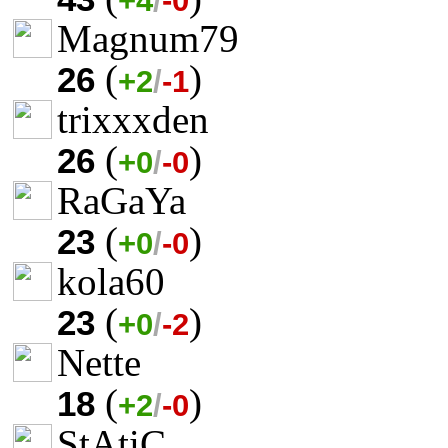
+4
/
-0
Magnum79
(
)
26
+2
/
-1
trixxxden
(
)
26
+0
/
-0
RaGaYa
(
)
23
+0
/
-0
kola60
(
)
23
+0
/
-2
Nette
(
)
18
+2
/
-0
StAtiC