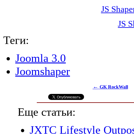
JS Shape
JS S
Теги:
Joomla 3.0
Joomshaper
←
GK RockWall
Еще статьи:
JXTC Lifestyle Outpo