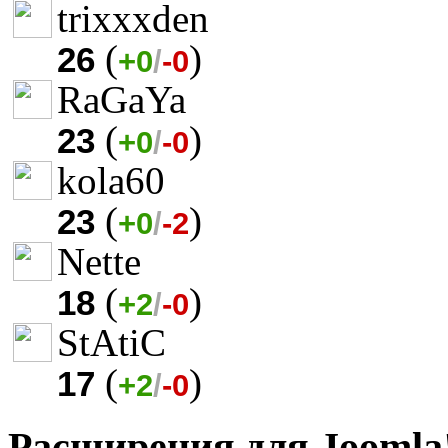
trixxxden
(
)
26
+0
/
-0
RaGaYa
(
)
23
+0
/
-0
kola60
(
)
23
+0
/
-2
Nette
(
)
18
+2
/
-0
StAtiC
(
)
17
+2
/
-0
Расширения для Joomla