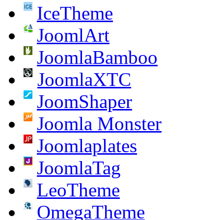
IceTheme
JoomlArt
JoomlaBamboo
JoomlaXTC
JoomShaper
Joomla Monster
Joomlaplates
JoomlaTag
LeoTheme
OmegaTheme