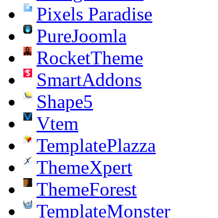
Pixels Paradise
PureJoomla
RocketTheme
SmartAddons
Shape5
Vtem
TemplatePlazza
ThemeXpert
ThemeForest
TemplateMonster