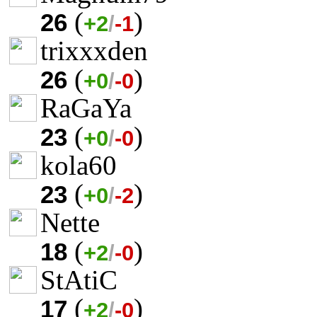
(
)
26
+2
/
-1
trixxxden
(
)
26
+0
/
-0
RaGaYa
(
)
23
+0
/
-0
kola60
(
)
23
+0
/
-2
Nette
(
)
18
+2
/
-0
StAtiC
(
)
17
+2
/
-0