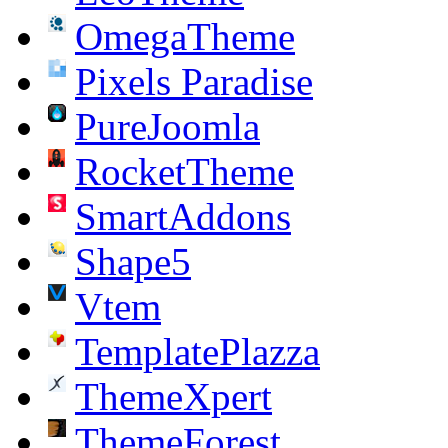
OmegaTheme
Pixels Paradise
PureJoomla
RocketTheme
SmartAddons
Shape5
Vtem
TemplatePlazza
ThemeXpert
ThemeForest