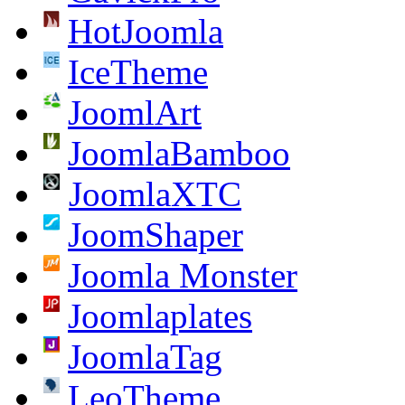
HotJoomla
IceTheme
JoomlArt
JoomlaBamboo
JoomlaXTC
JoomShaper
Joomla Monster
Joomlaplates
JoomlaTag
LeoTheme