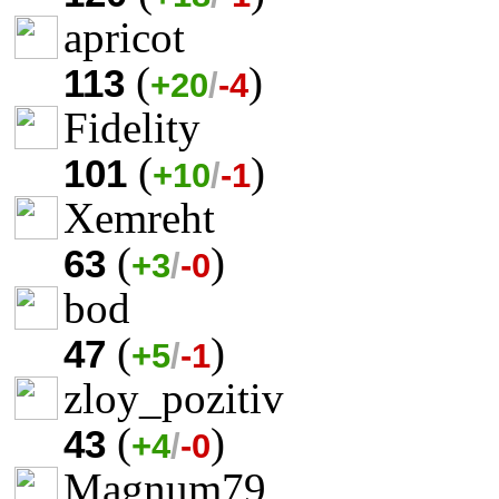
apricot
(
)
113
+20
/
-4
Fidelity
(
)
101
+10
/
-1
Xemreht
(
)
63
+3
/
-0
bod
(
)
47
+5
/
-1
zloy_pozitiv
(
)
43
+4
/
-0
Magnum79