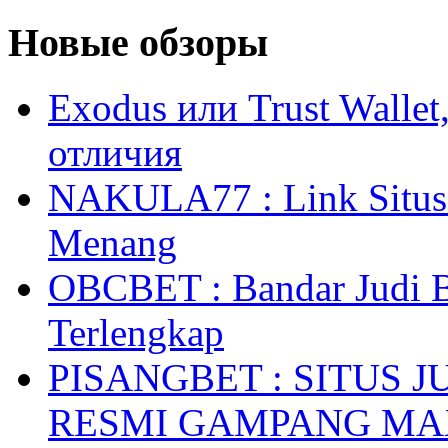
Новые обзоры
Exodus или Trust Walle
отличия
NAKULA77 : Link Situs 
Menang
OBCBET : Bandar Judi 
Terlengkap
PISANGBET : SITUS 
RESMI GAMPANG M