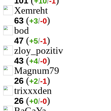
(
)
101
+10
/
-1
Xemreht
(
)
63
+3
/
-0
bod
(
)
47
+5
/
-1
zloy_pozitiv
(
)
43
+4
/
-0
Magnum79
(
)
26
+2
/
-1
trixxxden
(
)
26
+0
/
-0
RaGaYa