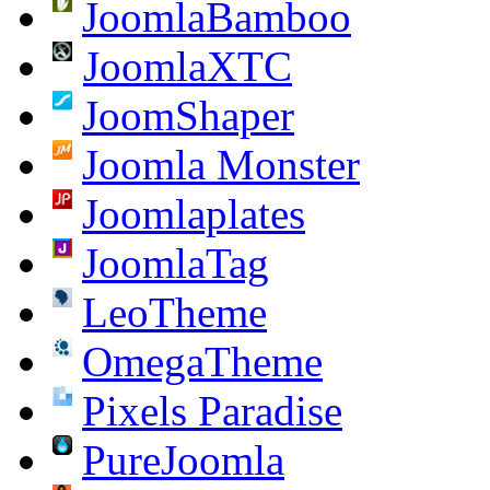
JoomlaBamboo
JoomlaXTC
JoomShaper
Joomla Monster
Joomlaplates
JoomlaTag
LeoTheme
OmegaTheme
Pixels Paradise
PureJoomla