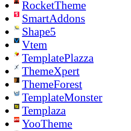
RocketTheme
SmartAddons
Shape5
Vtem
TemplatePlazza
ThemeXpert
ThemeForest
TemplateMonster
Templaza
YooTheme