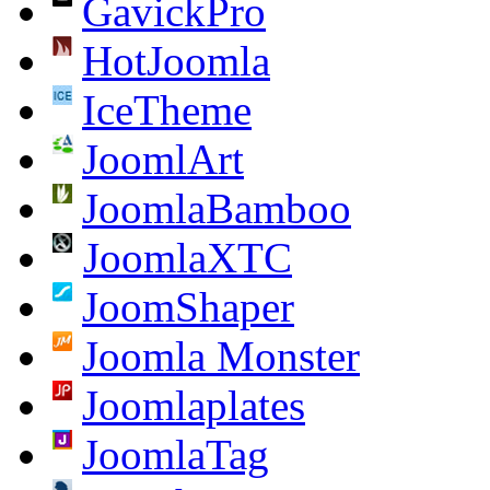
GavickPro
HotJoomla
IceTheme
JoomlArt
JoomlaBamboo
JoomlaXTC
JoomShaper
Joomla Monster
Joomlaplates
JoomlaTag