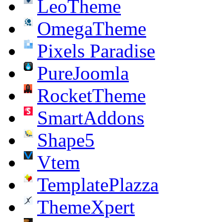
LeoTheme
OmegaTheme
Pixels Paradise
PureJoomla
RocketTheme
SmartAddons
Shape5
Vtem
TemplatePlazza
ThemeXpert