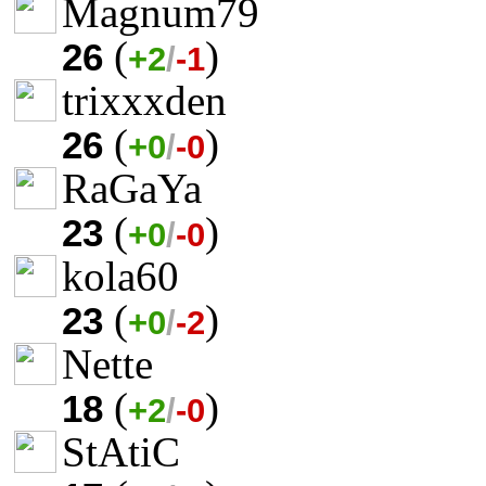
Magnum79
(
)
26
+2
/
-1
trixxxden
(
)
26
+0
/
-0
RaGaYa
(
)
23
+0
/
-0
kola60
(
)
23
+0
/
-2
Nette
(
)
18
+2
/
-0
StAtiC