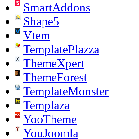
SmartAddons
Shape5
Vtem
TemplatePlazza
ThemeXpert
ThemeForest
TemplateMonster
Templaza
YooTheme
YouJoomla