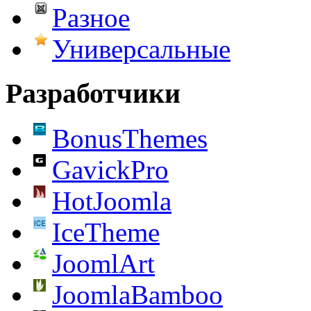
Разное
Универсальные
Разработчики
BonusThemes
GavickPro
HotJoomla
IceTheme
JoomlArt
JoomlaBamboo