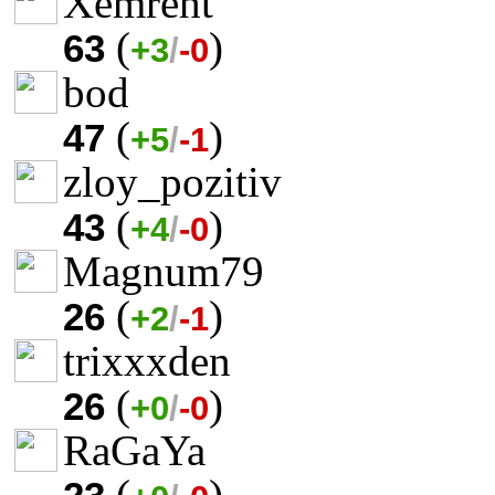
Xemreht
(
)
63
+3
/
-0
bod
(
)
47
+5
/
-1
zloy_pozitiv
(
)
43
+4
/
-0
Magnum79
(
)
26
+2
/
-1
trixxxden
(
)
26
+0
/
-0
RaGaYa
(
)