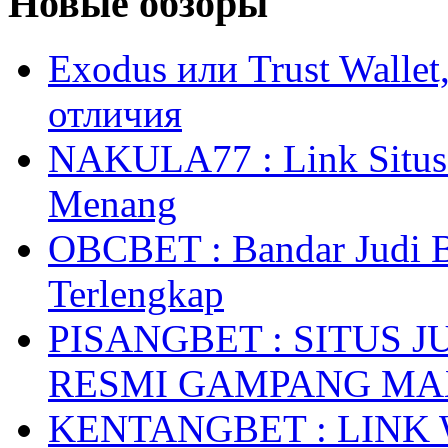
Новые обзоры
Exodus или Trust Walle
отличия
NAKULA77 : Link Situs 
Menang
OBCBET : Bandar Judi 
Terlengkap
PISANGBET : SITUS 
RESMI GAMPANG M
KENTANGBET : LINK