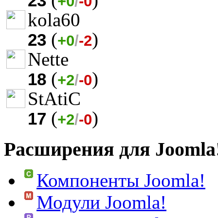
23
+0
/
-0
kola60
(
)
23
+0
/
-2
Nette
(
)
18
+2
/
-0
StAtiC
(
)
17
+2
/
-0
Расширения для Joomla
Компоненты Joomla!
Модули Joomla!