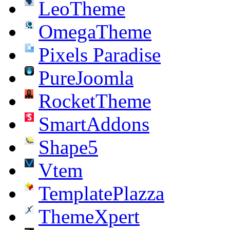
LeoTheme
OmegaTheme
Pixels Paradise
PureJoomla
RocketTheme
SmartAddons
Shape5
Vtem
TemplatePlazza
ThemeXpert