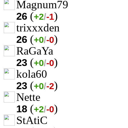
Magnum79
(
)
26
+2
/
-1
trixxxden
(
)
26
+0
/
-0
RaGaYa
(
)
23
+0
/
-0
kola60
(
)
23
+0
/
-2
Nette
(
)
18
+2
/
-0
StAtiC