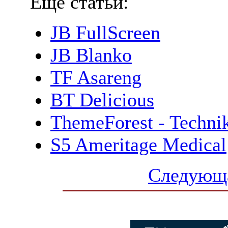
Еще статьи:
JB FullScreen
JB Blanko
TF Asareng
BT Delicious
ThemeForest - Techni
S5 Ameritage Medical
Следующа