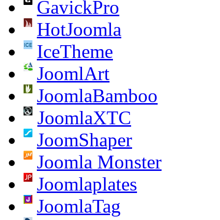
GavickPro
HotJoomla
IceTheme
JoomlArt
JoomlaBamboo
JoomlaXTC
JoomShaper
Joomla Monster
Joomlaplates
JoomlaTag