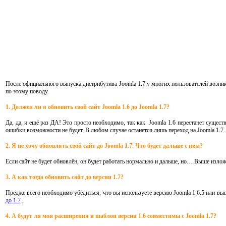
После официального выпуска дистрибутива Joomla 1.7 у многих пользователей возникл
по этому поводу.
1. Должен ли я обновить свой сайт Joomla 1.6 до Joomla 1.7?
Да, да, и ещё раз ДА! Это просто необходимо, так как Joomla 1.6 перестанет сущес
ошибки возможности не будет. В любом случае останется лишь переход на Joomla 1.7. 
2. Я не хочу обновлять свой сайт до Joomla 1.7. Что будет дальше с ним?
Если сайт не будет обновлён, он будет работать нормально и дальше, но… Выше изло
3. А как тогда обновить сайт до версии 1.7?
Предже всего необходимо убедиться, что вы используете версию Joomla 1.6.5 или выш
до 1.7
.
4. А будут ли мои расширения и шаблон версии 1.6 совместимы с Joomla 1.7?