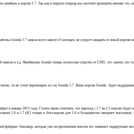
ь ошибкок в версии 1.7. Так как в первую очередь вы захотите проверить именно это, 
зработка Joomla 1.7 заняла всего навсего 6 месяцев, не следует ожидать от новой верси
 панели и т.д. Фреймворк Joomla теперь полностью отделён от CMS, это значит, что т
отлично, то не стоит перемещать его на Joomla 1.7. Ваша версия Joomla будет поддержив
дет в январе 2012 года. Стоить также отметить, что переход с 1.7 на 2.5 версию будет 
иями 1.6 и 1.7 (K2 только в бета-версии для 1.6 и большинство интернет магазинов, т
ой фабрике Эльсинор, которая уже на протяжении многих лет занимает лидирующее ме