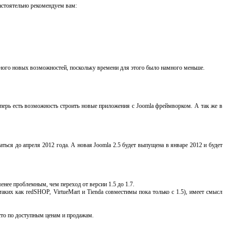
настоятельно рекомендуем вам:
и много новых возможностей, поскольку времени для этого было намного меньше.
еперь есть возможность строить новые приложения с Joomla фреймворком. А так же в
аться до апреля 2012 года. А новая Joomla 2.5 будет выпущена в январе 2012 и будет
менее проблемным, чем переход от версии 1.5 до 1.7.
аких как redSHOP, VirtueMart и Tienda совместимы пока только с 1.5), имеет смысл
сто по доступным ценам и продажам.