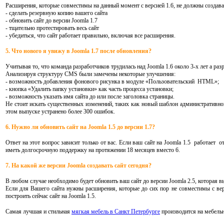
Расширения, которые совместимы на данный момент с версией 1.6, не должны создават
- сделать резервную копию вашего сайта
- обновить сайт до версии Joomla 1.7
- тщательно протестировать весь сайт
- убедиться, что сайт работает правильно, включая все расширения.
5. Что нового я увижу в Joomla 1.7 после обновления?
Учитывая то, что команда разработчиков трудилась над Joomla 1.6 около 3-х лет а ра
Анализируя структуру CMS были замечены некоторые улучшения:
- возможность добавления фонового рисунка в модуле «Пользовательский HTML»;
- кнопка «Удалить папку установки» как часть процесса установки;
- возможность указать имя сайта до или после заголовка страницы.
Не стоит искать существенных изменений, таких как новый шаблон административной
этом выпуске устранено более 300 ошибок.
6. Нужно ли обновить сайт на Joomla 1.5 до версии 1.7?
Ответ на этот вопрос зависит только от вас. Если ваш сайт на Joomla 1.5 работает 
иметь долгосрочную поддержку на протяжении 18 месяцев вместо 6.
7. На какой же версии Joomla создавать сайт сегодня?
В любом случае необходимо будет обновить ваш сайт до версии Joomla 2.5, которая вый
Если для Вашего сайта нужны расширения, которые до сих пор не совместимы с верс
построить сейчас сайт на Joomla 1.5.
Самая лучшая и стильная
мягкая мебель в Санкт Петербурге
производится на мебельн