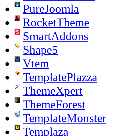
PureJoomla
RocketTheme
SmartAddons
Shape5
Vtem
TemplatePlazza
ThemeXpert
ThemeForest
TemplateMonster
Templaza