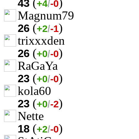
(
)
43
+4
/
-0
Magnum79
(
)
26
+2
/
-1
trixxxden
(
)
26
+0
/
-0
RaGaYa
(
)
23
+0
/
-0
kola60
(
)
23
+0
/
-2
Nette
(
)
18
+2
/
-0