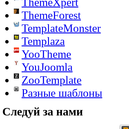
ThemeXpert
ThemeForest
TemplateMonster
Templaza
YooTheme
YouJoomla
ZooTemplate
Разные шаблоны
Следуй за нами