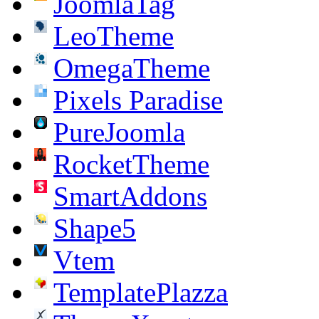
JoomlaTag
LeoTheme
OmegaTheme
Pixels Paradise
PureJoomla
RocketTheme
SmartAddons
Shape5
Vtem
TemplatePlazza