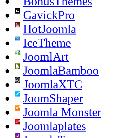
BonusThemes
GavickPro
HotJoomla
IceTheme
JoomlArt
JoomlaBamboo
JoomlaXTC
JoomShaper
Joomla Monster
Joomlaplates