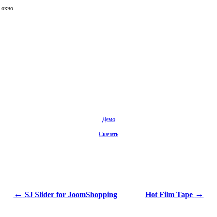
 окно
Демо
Скачать
←
→
SJ Slider for JoomShopping
Hot Film Tape