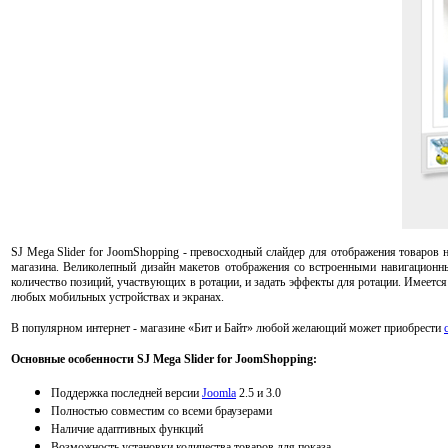
SJ Mega Slider for JoomShopping - превосходный слайдер для отображения товаров н
магазина. Великолепный дизайн макетов отображения со встроенными навигационны
количество позиций, участвующих в ротации, и задать эффекты для ротации. Имеетс
любых мобильных устройствах и экранах.
В популярном интернет - магазине «Бит и Байт» любой желающий может приобрести
Основные особенности SJ Mega Slider for JoomShopping:
Поддержка последней версии
Joomla
2.5 и 3.0
Полностью совместим со всеми браузерами
Наличие адаптивных функций
Возможность установки количества товаров для показа