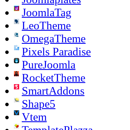
JoomlaTag
LeoTheme
OmegaTheme
Pixels Paradise
PureJoomla
RocketTheme
SmartAddons
Shape5
Vtem
TemplatePlazza