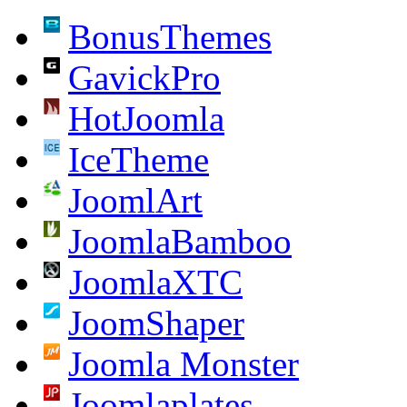
BonusThemes
GavickPro
HotJoomla
IceTheme
JoomlArt
JoomlaBamboo
JoomlaXTC
JoomShaper
Joomla Monster
Joomlaplates