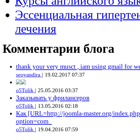
Курсы английского язык
Эссенциальная гиперте
лечения
Комментарии блога
thank your very musct , iam using gmail for w
seoyandira
| 19.02.2017 07:37
o5Tolik
| 25.05.2016 03:37
Заказывать у фрилансеров
o5Tolik
| 13.05.2016 02:18
Как [URL=http://joomla-master.org/index.php
option=com_
o5Tolik
| 19.04.2016 07:59